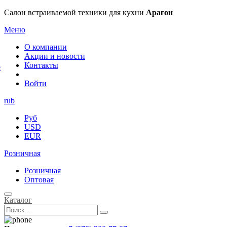
×
Салон встраиваемой техники для кухни
Арагон
Меню
О компании
Акции и новости
Контакты
е
Войти
rub
Руб
USD
EUR
Розничная
Розничная
Оптовая
Каталог