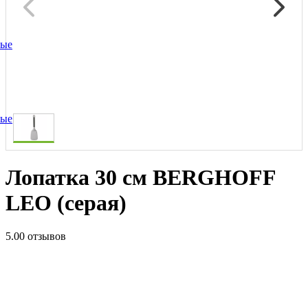
ные
ные
Лопатка 30 см BERGHOFF
LEO (серая)
5.0
0 отзывов