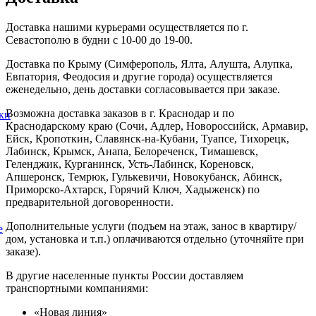
Доставка нашими курьерами осуществляется по г.
Севастополю в будни с 10-00 до 19-00.
Доставка по Крыму (Симферополь, Ялта, Алушта, Алупка,
Евпатория, Феодосия и другие города) осуществляется
еженедельно, день доставки согласовывается при заказе.
Возможна доставка заказов в г. Краснодар и по
ки
Краснодарскому краю (Сочи, Адлер, Новороссийск, Армавир,
Ейск, Кропоткин, Славянск-на-Кубани, Туапсе, Тихорецк,
Лабинск, Крымск, Анапа, Белореченск, Тимашевск,
Геленджик, Курганинск, Усть-Лабинск, Кореновск,
Апшеронск, Темрюк, Гулькевичи, Новокубанск, Абинск,
Приморско-Ахтарск, Горячий Ключ, Хадыженск) по
предварительной договоренности.
Дополнительные услуги (подъем на этаж, занос в квартиру/
е
дом, установка и т.п.) оплачиваются отдельно (уточняйте при
заказе).
В другие населенные пункты России доставляем
транспортными компаниями:
«Новая линия»