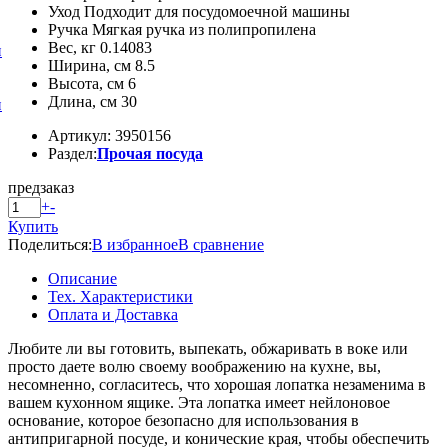
Уход Подходит для посудомоечной машины
Ручка Мягкая ручка из полипропилена
Вес, кг 0.14083
и
Ширина, см 8.5
Высота, см 6
Длина, см 30
и
Артикул: 3950156
Раздел:
Прочая посуда
предзаказ
+
-
Купить
Поделиться:
В избранное
В сравнение
Описание
Тех. Характеристики
Оплата и Доставка
Любите ли вы готовить, выпекать, обжаривать в воке или
просто даете волю своему воображению на кухне, вы,
несомненно, согласитесь, что хорошая лопатка незаменима в
вашем кухонном ящике. Эта лопатка имеет нейлоновое
основание, которое безопасно для использования в
антипригарной посуде, и конические края, чтобы обеспечить