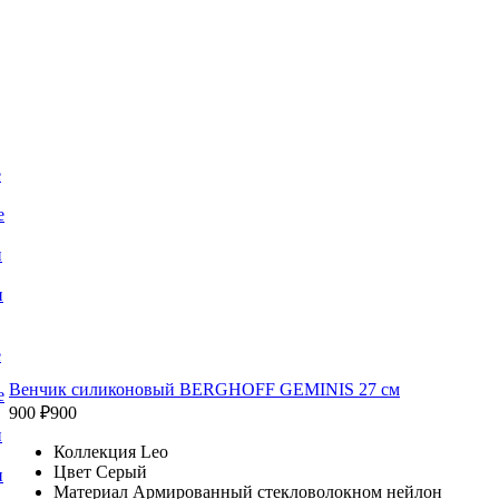
е
е
и
и
е
Венчик силиконовый BERGHOFF GEMINIS 27 см
е
900 ₽
900
и
Коллекция Leo
Цвет Серый
и
Материал Армированный стекловолокном нейлон