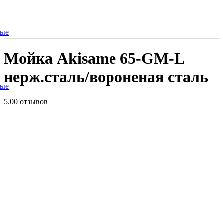
ные
Мойка Akisame 65-GM-L
нерж.сталь/вороненая сталь
ные
5.0
0 отзывов