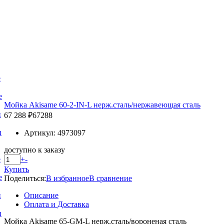
е
е
Мойка Akisame 60-2-IN-L нерж.сталь/нержавеющая сталь
и
67 288 ₽
67288
и
Артикул: 4973097
доступно к заказу
+
-
е
Купить
е
Поделиться:
В избранное
В сравнение
Описание
и
Оплата и Доставка
и
Мойка Akisame 65-GM-L нерж.сталь/вороненая сталь