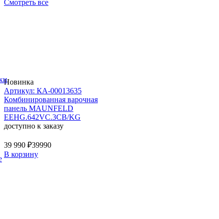
Смотреть все
ки
Новинка
Артикул: КА-00013635
Комбинированная варочная
панель MAUNFELD
EEHG.642VC.3CB/KG
доступно к заказу
39 990 ₽
39990
В корзину
е