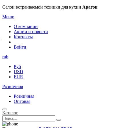
×
Салон встраиваемой техники для кухни
Арагон
Меню
О компании
Акции и новости
Контакты
е
Войти
rub
Руб
USD
EUR
Розничная
Розничная
Оптовая
Каталог