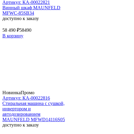
Артикул: КА-00022821
Винный шкаф MAUNFELD
MFWC-85SB34
доступно к заказу
58 490 ₽
58490
В корзину
Новинка
Промо
Артикул: КА-00022816
Стиральная машина c сушкой,
инвертором и
автодозированием
MAUNFELD MFWD14116S05
доступно к заказу