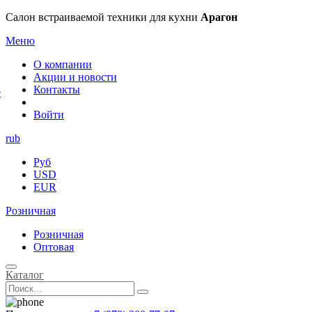
×
Салон встраиваемой техники для кухни
Арагон
Меню
О компании
Акции и новости
Контакты
е
Войти
rub
Руб
USD
EUR
Розничная
Розничная
Оптовая
Каталог