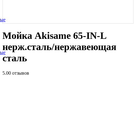
ные
Мойка Akisame 65-IN-L
нерж.сталь/нержавеющая
ные
сталь
5.0
0 отзывов