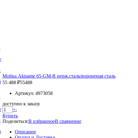
е
е
и
Мойка Akisame 65-GM-R нерж.сталь/вороненая сталь
и
55 488 ₽
55488
Артикул: 4973058
е
доступно к заказу
е
+
-
Купить
и
Поделиться:
В избранное
В сравнение
и
Описание
Оплата и Доставка