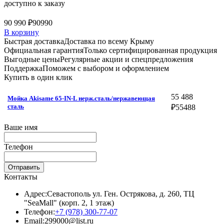
доступно к заказу
90 990 ₽
90990
В корзину
Быстрая доставка
Доставка по всему Крыму
Официальная гарантия
Только сертифицированная продукция
Выгодные цены
Регулярные акции и спецпредложения
Поддержка
Поможем с выбором и оформлением
Купить в один клик
55 488
Мойка Akisame 65-IN-L нерж.сталь/нержавеющая
сталь
₽
55488
Ваше имя
Телефон
Отправить
Контакты
Адрес:
Севастополь ул. Ген. Острякова, д. 260, ТЦ
"SeaMall" (корп. 2, 1 этаж)
Телефон:
+7 (978) 300-77-07
Email:
299000@list.ru