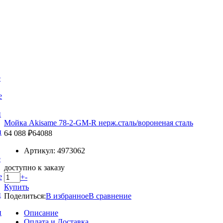
е
е
и
Мойка Akisame 78-2-GM-R нерж.сталь/вороненая сталь
и
64 088 ₽
64088
Артикул: 4973062
е
доступно к заказу
е
+
-
Купить
и
Поделиться:
В избранное
В сравнение
и
Описание
Оплата и Доставка