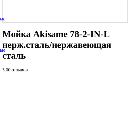
ные
Мойка Akisame 78-2-IN-L
нерж.сталь/нержавеющая
ные
сталь
5.0
0 отзывов