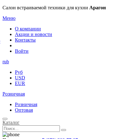
×
Салон встраиваемой техники для кухни
Арагон
Меню
О компании
Акции и новости
Контакты
е
Войти
rub
Руб
USD
EUR
Розничная
Розничная
Оптовая
Каталог