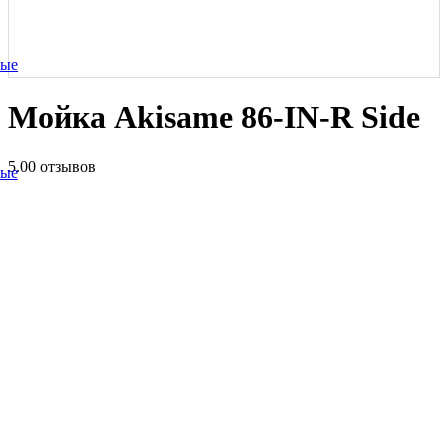
ные
Мойка Akisame 86-IN-R Side
5.0
0 отзывов
ные