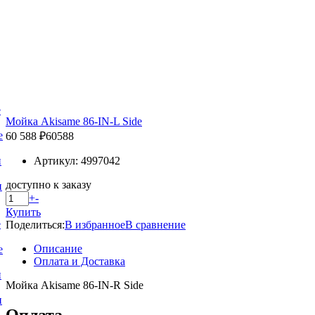
е
Мойка Akisame 86-IN-L Side
е
60 588 ₽
60588
Артикул: 4997042
и
доступно к заказу
и
+
-
Купить
е
Поделиться:
В избранное
В сравнение
Описание
е
Оплата и Доставка
и
Мойка Akisame 86-IN-R Side
и
Оплата