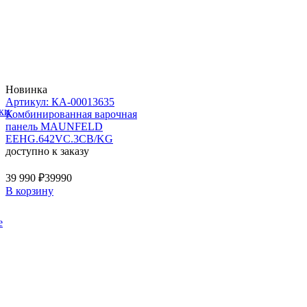
Новинка
Артикул: КА-00013635
ки
Комбинированная варочная
панель MAUNFELD
EEHG.642VC.3CB/KG
доступно к заказу
39 990 ₽
39990
В корзину
е