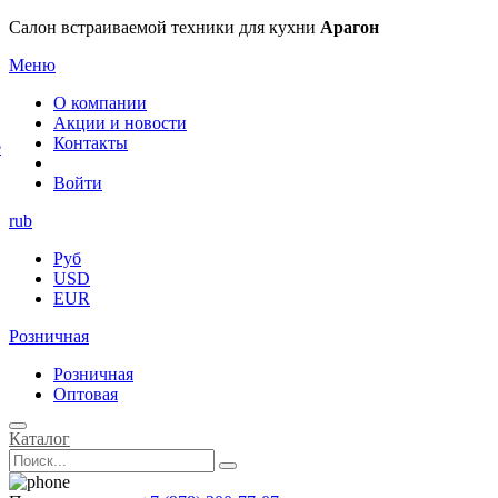
×
Салон встраиваемой техники для кухни
Арагон
Меню
О компании
Акции и новости
Контакты
е
Войти
rub
Руб
USD
EUR
Розничная
Розничная
Оптовая
Каталог