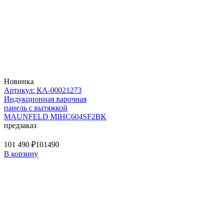
Новинка
Артикул: КА-00021273
Индукционная варочная
панель с вытяжкой
MAUNFELD MIHC604SF2BK
предзаказ
101 490 ₽
101490
В корзину