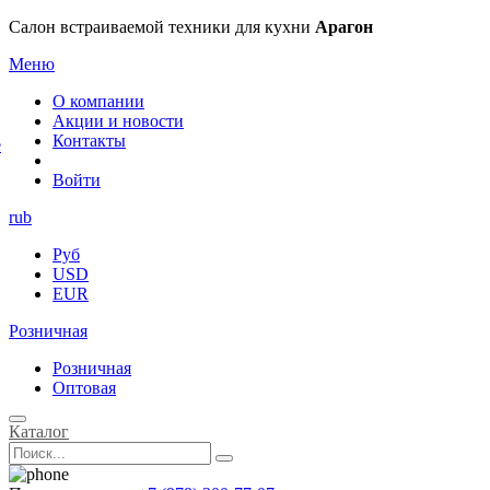
×
Салон встраиваемой техники для кухни
Арагон
Меню
О компании
Акции и новости
Контакты
е
Войти
rub
Руб
USD
EUR
Розничная
Розничная
Оптовая
Каталог