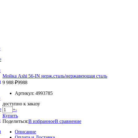
е
е
и
Мойка Ashi 56-IN нерж.сталь/нержавеющая сталь
и
9 988 ₽
9988
Артикул: 4993785
е
доступно к заказу
е
+
-
Купить
и
Поделиться:
В избранное
В сравнение
и
Описание
Оплата и Доставка