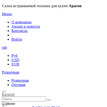
×
Салон встраиваемой техники для кухни
Арагон
Меню
О компании
Акции и новости
Контакты
е
Войти
rub
Руб
USD
EUR
Розничная
Розничная
Оптовая
Каталог