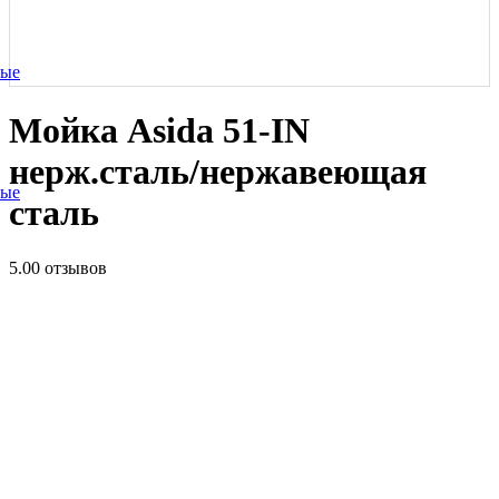
ные
Мойка Asida 51-IN
нерж.сталь/нержавеющая
ные
сталь
5.0
0 отзывов