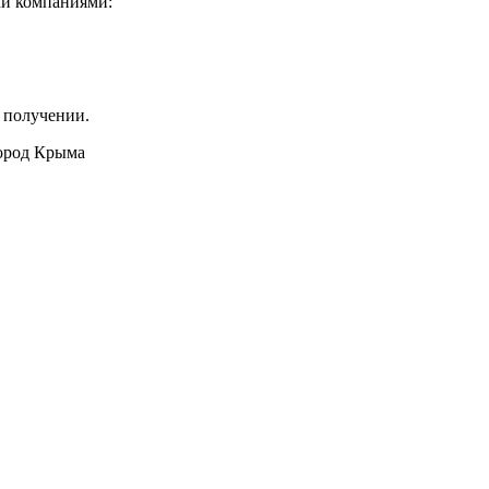
ми компаниями:
 получении.
город Крыма