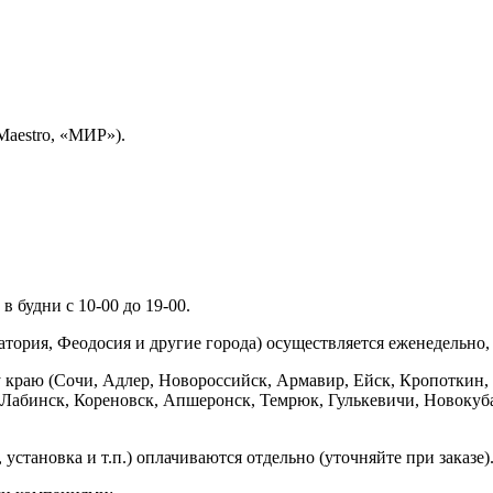
Maestro, «МИР»).
 будни с 10-00 до 19-00.
ория, Феодосия и другие города) осуществляется еженедельно, д
у краю (Сочи, Адлер, Новороссийск, Армавир, Ейск, Кропоткин,
ь-Лабинск, Кореновск, Апшеронск, Темрюк, Гулькевичи, Новоку
установка и т.п.) оплачиваются отдельно (уточняйте при заказе)