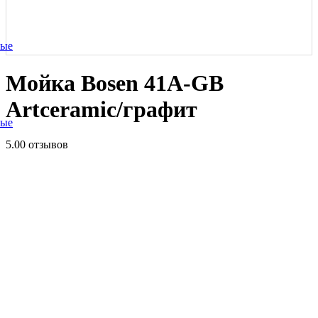
ные
Мойка Bosen 41A-GB
Artceramic/графит
ные
5.0
0 отзывов