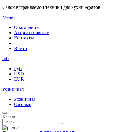
×
Салон встраиваемой техники для кухни
Арагон
Меню
О компании
Акции и новости
Контакты
е
Войти
rub
Руб
USD
EUR
Розничная
Розничная
Оптовая
Каталог