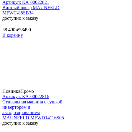
Артикул: КА-00022821
Винный шкаф MAUNFELD
MFWC-85SB34
доступно к заказу
58 490 ₽
58490
В корзину
Новинка
Промо
Артикул: КА-00022816
Стиральная машина c сушкой,
инвертором и
автодозированием
MAUNFELD MFWD14116S05
доступно к заказу