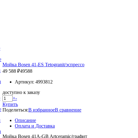
е
е
Мойка Bosen 41-ES Tetogranit/эспрессо
и
49 588 ₽
49588
и
Артикул: 4993812
доступно к заказу
+
-
е
Купить
е
Поделиться:
В избранное
В сравнение
Описание
и
Оплата и Доставка
и
Мойка Bosen 41A-GB Artceramic/графит