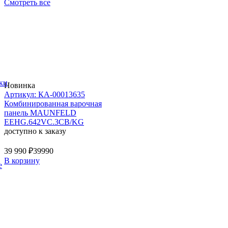
Смотреть все
ки
Новинка
Артикул: КА-00013635
Комбинированная варочная
панель MAUNFELD
EEHG.642VC.3CB/KG
доступно к заказу
39 990 ₽
39990
В корзину
е