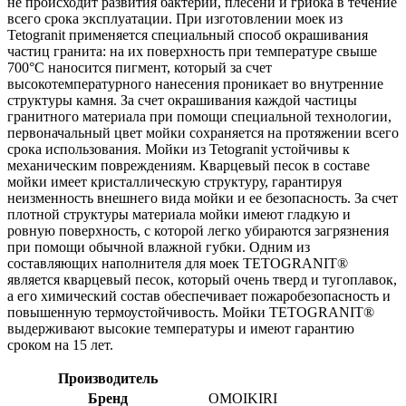
не происходит развития бактерий, плесени и грибка в течение
всего срока эксплуатации. При изготовлении моек из
Tetogranit применяется специальный способ окрашивания
частиц гранита: на их поверхность при температуре свыше
700°С наносится пигмент, который за счет
высокотемпературного нанесения проникает во внутренние
структуры камня. За счет окрашивания каждой частицы
гранитного материала при помощи специальной технологии,
первоначальный цвет мойки сохраняется на протяжении всего
срока использования. Мойки из Tetogranit устойчивы к
механическим повреждениям. Кварцевый песок в составе
мойки имеет кристаллическую структуру, гарантируя
неизменность внешнего вида мойки и ее безопасность. За счет
плотной структуры материала мойки имеют гладкую и
ровную поверхность, с которой легко убираются загрязнения
при помощи обычной влажной губки. Одним из
составляющих наполнителя для моек TETOGRANIT®
является кварцевый песок, который очень тверд и тугоплавок,
а его химический состав обеспечивает пожаробезопасность и
повышенную термоустойчивость. Мойки TETOGRANIT®
выдерживают высокие температуры и имеют гарантию
сроком на 15 лет.
Производитель
Бренд
OMOIKIRI