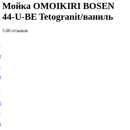
Мойка OMOIKIRI BOSEN
44-U-BE Tetogranit/ваниль
5.0
0 отзывов
е
е
и
и
е
е
и
и