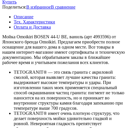
Купить
Поделиться:
В избранное
В сравнение
Описание
Тех. Характеристики
Оплата и Доставка
Мойка Omoikiri BOSEN 44-U BE, ваниль (арт 4993596) от
Японского бренда Omoikiri. Предлагаем приобрести полное
оснащение для вашего дома в одном месте. Все товары в
нашем интернет-магазине имеют сертификаты и техническую
й
документацию. Мы обрабатываем заказы в ближайшее
рабочее время и учитываем пожелания всех клиентов.
TETOGRANIT® — это связь гранита с акриловой
смолой, которая выявляет лучшие качества гранита:
выдерживает высокие температуры и удары. При
изготовлении таких моек применяется специальный
способ окрашивания частиц гранита: пигмент не только
наносится на их поверхность, но и проникает во
внутренние структуры камня благодаря запеканию при
температуре выше 700 градусов.
TETOGRANIT® имеет очень плотную структуру, что
делает поверхность мойки удивительно гладкой и
ровной. Невероятная гладкость препятствует