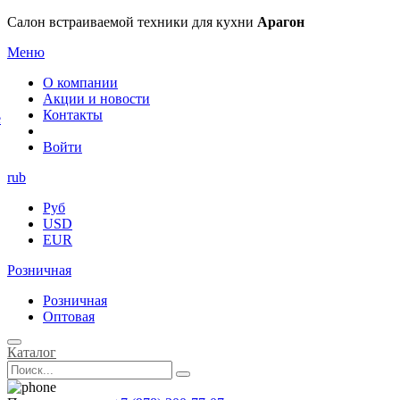
×
Салон встраиваемой техники для кухни
Арагон
Меню
О компании
Акции и новости
Контакты
е
Войти
rub
Руб
USD
EUR
Розничная
Розничная
Оптовая
Каталог