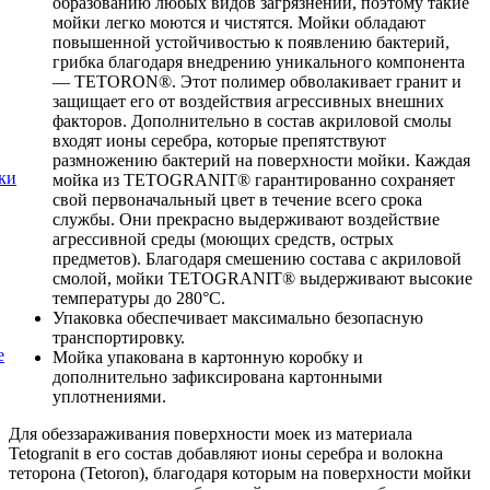
образованию любых видов загрязнений, поэтому такие
мойки легко моются и чистятся. Мойки обладают
повышенной устойчивостью к появлению бактерий,
грибка благодаря внедрению уникального компонента
— TETORON®. Этот полимер обволакивает гранит и
защищает его от воздействия агрессивных внешних
факторов. Дополнительно в состав акриловой смолы
входят ионы серебра, которые препятствуют
размножению бактерий на поверхности мойки. Каждая
ки
мойка из TETOGRANIT® гарантированно сохраняет
свой первоначальный цвет в течение всего срока
службы. Они прекрасно выдерживают воздействие
агрессивной среды (моющих средств, острых
предметов). Благодаря смешению состава с акриловой
смолой, мойки TETOGRANIT® выдерживают высокие
температуры до 280°С.
Упаковка обеспечивает максимально безопасную
транспортировку.
е
Мойка упакована в картонную коробку и
дополнительно зафиксирована картонными
уплотнениями.
Для обеззараживания поверхности моек из материала
Tetogranit в его состав добавляют ионы серебра и волокна
теторона (Tetoron), благодаря которым на поверхности мойки