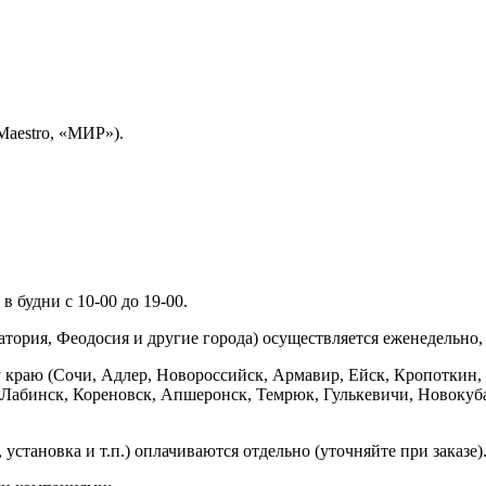
Maestro, «МИР»).
 будни с 10-00 до 19-00.
ория, Феодосия и другие города) осуществляется еженедельно, д
у краю (Сочи, Адлер, Новороссийск, Армавир, Ейск, Кропоткин,
ь-Лабинск, Кореновск, Апшеронск, Темрюк, Гулькевичи, Новоку
установка и т.п.) оплачиваются отдельно (уточняйте при заказе)