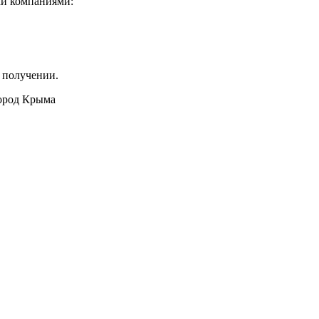
ми компаниями:
 получении.
город Крыма