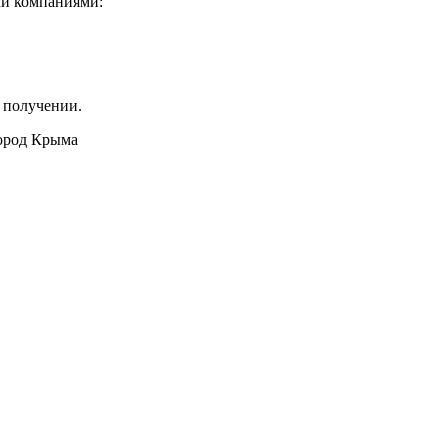
ми компаниями:
 получении.
город Крыма