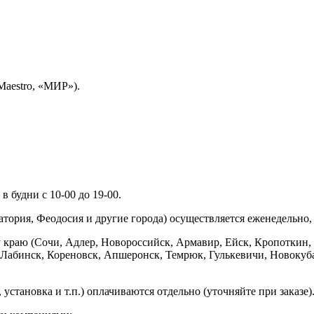
Maestro, «МИР»).
 будни с 10-00 до 19-00.
ория, Феодосия и другие города) осуществляется еженедельно, д
у краю (Сочи, Адлер, Новороссийск, Армавир, Ейск, Кропоткин,
ь-Лабинск, Кореновск, Апшеронск, Темрюк, Гулькевичи, Новоку
установка и т.п.) оплачиваются отдельно (уточняйте при заказе)