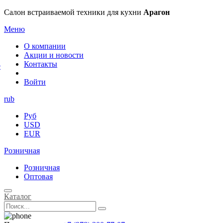
×
Салон встраиваемой техники для кухни
Арагон
Меню
О компании
Акции и новости
Контакты
е
Войти
rub
Руб
USD
EUR
Розничная
Розничная
Оптовая
Каталог