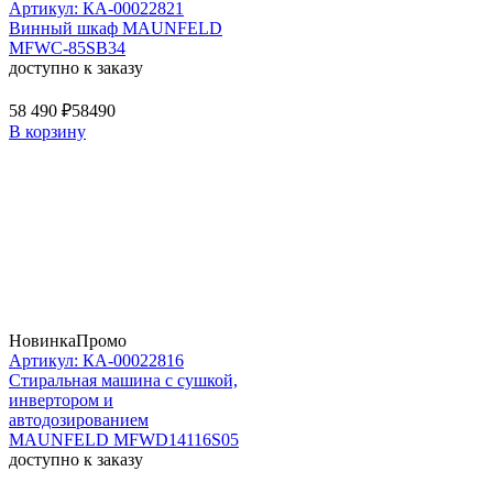
Артикул: КА-00022821
Винный шкаф MAUNFELD
MFWC-85SB34
доступно к заказу
58 490 ₽
58490
В корзину
Новинка
Промо
Артикул: КА-00022816
Стиральная машина c сушкой,
инвертором и
автодозированием
MAUNFELD MFWD14116S05
доступно к заказу