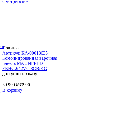
Смотреть все
ки
Новинка
Артикул: КА-00013635
Комбинированная варочная
панель MAUNFELD
EEHG.642VC.3CB/KG
доступно к заказу
39 990 ₽
39990
В корзину
е