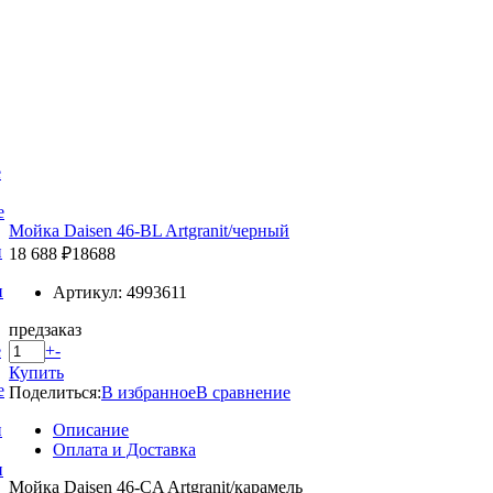
е
е
Мойка Daisen 46-BL Artgranit/черный
и
18 688 ₽
18688
и
Артикул: 4993611
предзаказ
+
-
е
Купить
е
Поделиться:
В избранное
В сравнение
Описание
и
Оплата и Доставка
и
Мойка Daisen 46-CA Artgranit/карамель