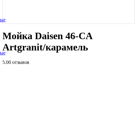
ные
Мойка Daisen 46-CA
Artgranit/карамель
ные
5.0
0 отзывов