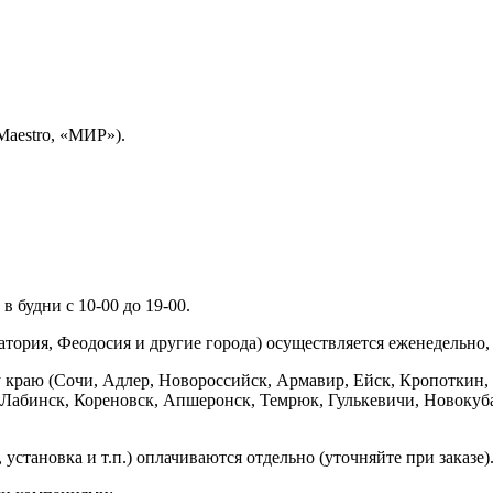
Maestro, «МИР»).
 будни с 10-00 до 19-00.
ория, Феодосия и другие города) осуществляется еженедельно, д
у краю (Сочи, Адлер, Новороссийск, Армавир, Ейск, Кропоткин,
ь-Лабинск, Кореновск, Апшеронск, Темрюк, Гулькевичи, Новоку
установка и т.п.) оплачиваются отдельно (уточняйте при заказе)