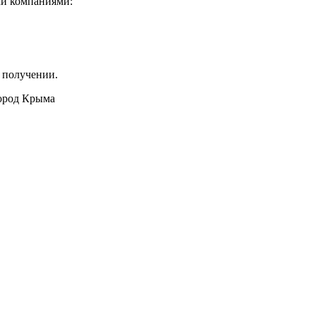
ми компаниями:
 получении.
город Крыма