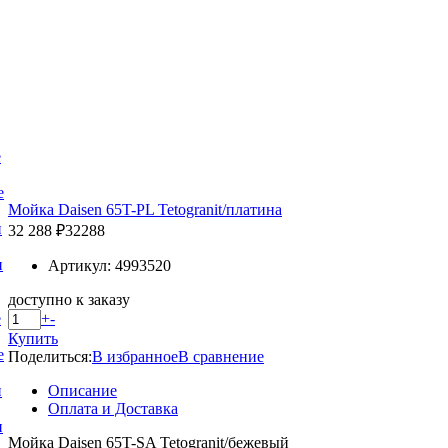
е
е
Мойка Daisen 65T-PL Tetogranit/платина
и
32 288 ₽
32288
и
Артикул: 4993520
доступно к заказу
+
-
е
Купить
е
Поделиться:
В избранное
В сравнение
Описание
и
Оплата и Доставка
и
Мойка Daisen 65T-SA Tetogranit/бежевый