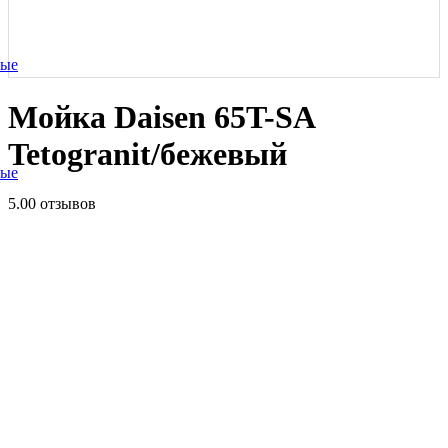
ные
Мойка Daisen 65T-SA
Tetogranit/бежевый
ные
5.0
0 отзывов