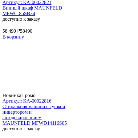
Артикул: КА-00022821
Винный шкаф MAUNFELD
MFWC-85SB34
доступно к заказу
58 490 ₽
58490
В корзину
Новинка
Промо
Артикул: КА-00022816
Стиральная машина c сушкой,
инвертором и
автодозированием
MAUNFELD MFWD14116S05
доступно к заказу