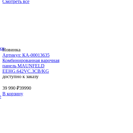
Смотреть все
ки
Новинка
Артикул: КА-00013635
Комбинированная варочная
панель MAUNFELD
EEHG.642VC.3CB/KG
доступно к заказу
39 990 ₽
39990
В корзину
е