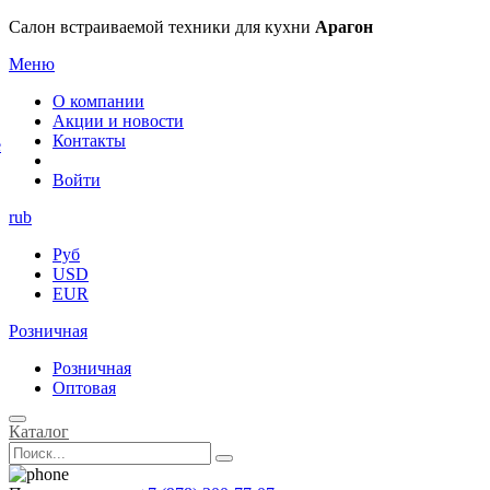
×
Салон встраиваемой техники для кухни
Арагон
Меню
О компании
Акции и новости
Контакты
е
Войти
rub
Руб
USD
EUR
Розничная
Розничная
Оптовая
Каталог