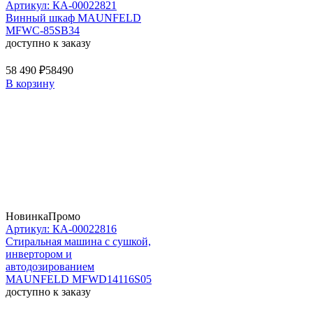
Артикул: КА-00022821
Винный шкаф MAUNFELD
MFWC-85SB34
доступно к заказу
58 490 ₽
58490
В корзину
Новинка
Промо
Артикул: КА-00022816
Стиральная машина c сушкой,
инвертором и
автодозированием
MAUNFELD MFWD14116S05
доступно к заказу