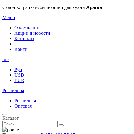
×
Салон встраиваемой техники для кухни
Арагон
Меню
О компании
Акции и новости
Контакты
е
Войти
rub
Руб
USD
EUR
Розничная
Розничная
Оптовая
Каталог