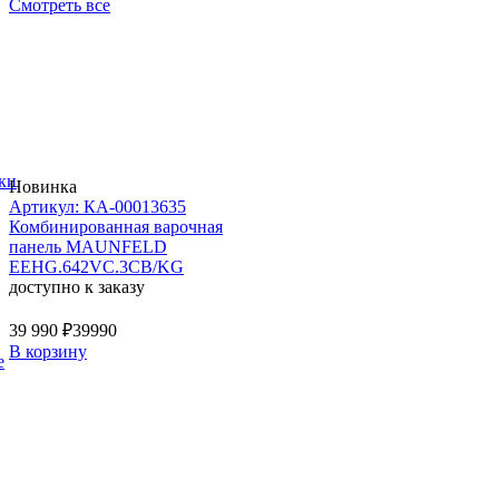
Смотреть все
ки
Новинка
Артикул: КА-00013635
Комбинированная варочная
панель MAUNFELD
EEHG.642VC.3CB/KG
доступно к заказу
39 990 ₽
39990
В корзину
е