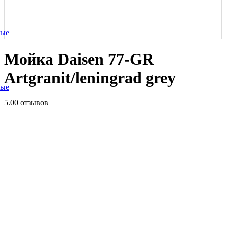
ные
Мойка Daisen 77-GR
Artgranit/leningrad grey
ные
5.0
0 отзывов