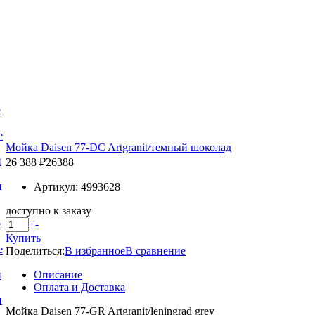
е
е
Мойка Daisen 77-DC Artgranit/темный шоколад
и
26 388 ₽
26388
и
Артикул: 4993628
доступно к заказу
+
-
е
Купить
е
Поделиться:
В избранное
В сравнение
Описание
и
Оплата и Доставка
и
Мойка Daisen 77-GR Artgranit/leningrad grey