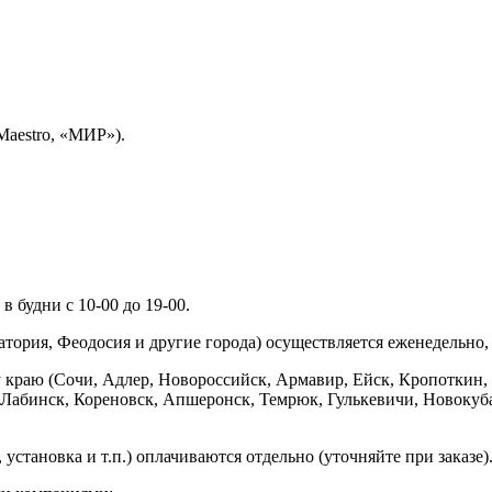
Maestro, «МИР»).
 будни с 10-00 до 19-00.
ория, Феодосия и другие города) осуществляется еженедельно, д
у краю (Сочи, Адлер, Новороссийск, Армавир, Ейск, Кропоткин,
ь-Лабинск, Кореновск, Апшеронск, Темрюк, Гулькевичи, Новоку
установка и т.п.) оплачиваются отдельно (уточняйте при заказе)