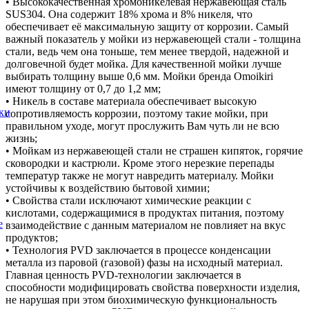
• Высококачественная хромоникелевая нержавеющая сталь
SUS304. Она содержит 18% хрома и 8% никеля, что
обеспечивает её максимальную защиту от коррозии. Самый
важный показатель у мойки из нержавеющей стали - толщина
стали, ведь чем она тоньше, тем менее твердой, надежной и
долговечной будет мойка. Для качественной мойки лучше
выбирать толщину выше 0,6 мм. Мойки бренда Omoikiri
имеют толщину от 0,7 до 1,2 мм;
• Никель в составе материала обеспечивает высокую
ки
сопротивляемость коррозии, поэтому такие мойки, при
правильном уходе, могут прослужить Вам чуть ли не всю
жизнь;
• Мойкам из нержавеющей стали не страшен кипяток, горячие
сковородки и кастрюли. Кроме этого нерезкие перепады
температур также не могут навредить материалу. Мойки
устойчивы к воздействию бытовой химии;
• Свойства стали исключают химические реакции с
кислотами, содержащимися в продуктах питания, поэтому
е
взаимодействие с данным материалом не повлияет на вкус
продуктов;
• Технология PVD заключается в процессе конденсации
металла из паровой (газовой) фазы на исходный материал.
Главная ценность PVD-технологии заключается в
способности модифицировать свойства поверхности изделия,
не нарушая при этом биохимическую функциональность