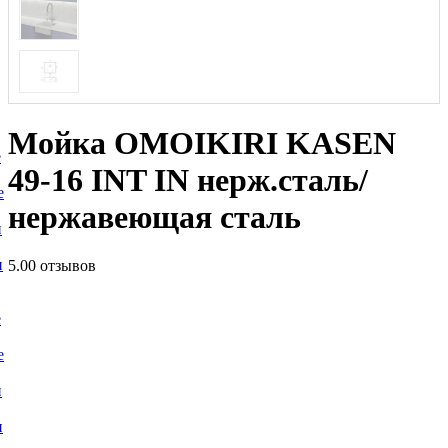
Мойка OMOIKIRI KASEN
е
49-16 INT IN нерж.сталь/
е
нержавеющая сталь
и
и
5.0
0 отзывов
е
е
и
и