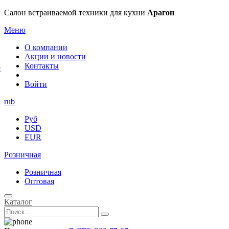
×
Салон встраиваемой техники для кухни
Арагон
Меню
О компании
Акции и новости
Контакты
е
Войти
rub
Руб
USD
EUR
Розничная
Розничная
Оптовая
Каталог