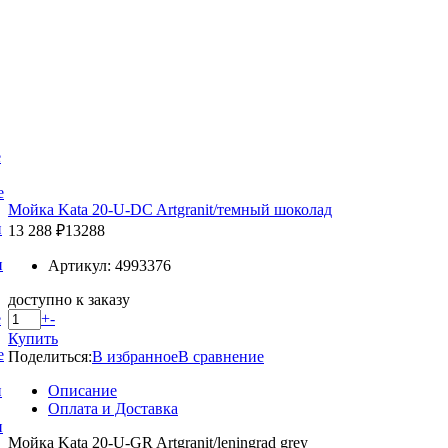
е
е
Мойка Kata 20-U-DC Artgranit/темный шоколад
и
13 288 ₽
13288
и
Артикул: 4993376
доступно к заказу
+
-
е
Купить
е
Поделиться:
В избранное
В сравнение
Описание
и
Оплата и Доставка
и
Мойка Kata 20-U-GR Artgranit/leningrad grey