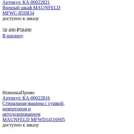
Артикул: КА-00022821
Винный шкаф MAUNFELD
MFWC-85SB34
доступно к заказу
58 490 ₽
58490
В корзину
Новинка
Промо
Артикул: КА-00022816
Стиральная машина c сушкой,
инвертором и
автодозированием
MAUNFELD MFWD14116S05
доступно к заказу