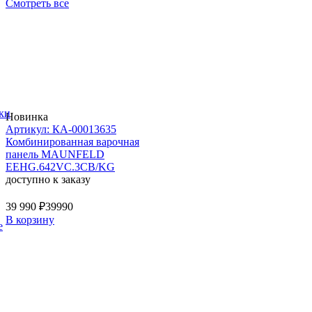
Смотреть все
ки
Новинка
Артикул: КА-00013635
Комбинированная варочная
панель MAUNFELD
EEHG.642VC.3CB/KG
доступно к заказу
39 990 ₽
39990
В корзину
е