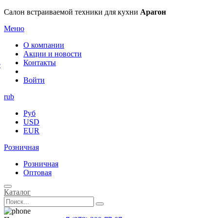
×
Салон встраиваемой техники для кухни
Арагон
Меню
О компании
Акции и новости
Контакты
е
Войти
rub
Руб
USD
EUR
Розничная
Розничная
Оптовая
Каталог