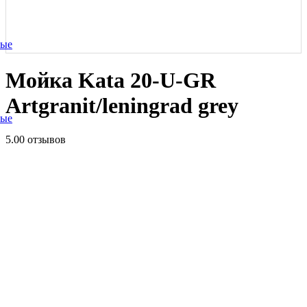
ные
Мойка Kata 20-U-GR
Artgranit/leningrad grey
ные
5.0
0 отзывов