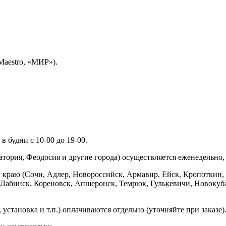
Maestro, «МИР»).
 будни с 10-00 до 19-00.
ория, Феодосия и другие города) осуществляется еженедельно, д
у краю (Сочи, Адлер, Новороссийск, Армавир, Ейск, Кропоткин,
ь-Лабинск, Кореновск, Апшеронск, Темрюк, Гулькевичи, Новоку
установка и т.п.) оплачиваются отдельно (уточняйте при заказе)