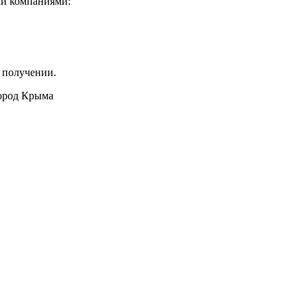
ми компаниями:
 получении.
город Крыма