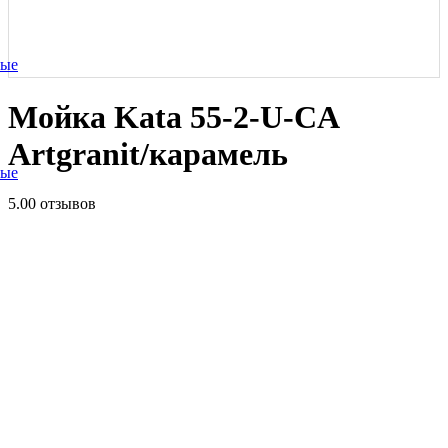
ные
Мойка Kata 55-2-U-CA
Artgranit/карамель
ные
5.0
0 отзывов