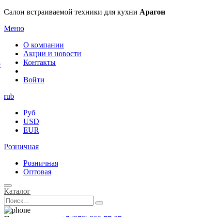
×
Салон встраиваемой техники для кухни
Арагон
Меню
О компании
Акции и новости
Контакты
е
Войти
rub
Руб
USD
EUR
Розничная
Розничная
Оптовая
Каталог