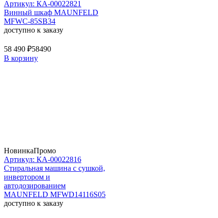
Артикул: КА-00022821
Винный шкаф MAUNFELD
MFWC-85SB34
доступно к заказу
58 490 ₽
58490
В корзину
Новинка
Промо
Артикул: КА-00022816
Стиральная машина c сушкой,
инвертором и
автодозированием
MAUNFELD MFWD14116S05
доступно к заказу