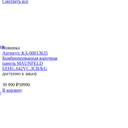
Смотреть все
ки
Новинка
Артикул: КА-00013635
Комбинированная варочная
панель MAUNFELD
EEHG.642VC.3CB/KG
доступно к заказу
39 990 ₽
39990
В корзину
е