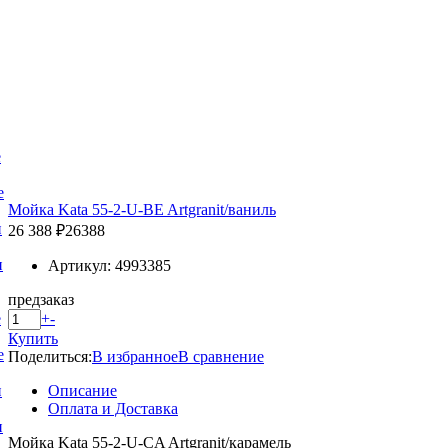
е
е
Мойка Kata 55-2-U-BE Artgranit/ваниль
и
26 388 ₽
26388
и
Артикул: 4993385
предзаказ
+
-
е
Купить
е
Поделиться:
В избранное
В сравнение
Описание
и
Оплата и Доставка
и
Мойка Kata 55-2-U-CA Artgranit/карамель