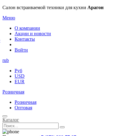
×
Салон встраиваемой техники для кухни
Арагон
Меню
О компании
Акции и новости
Контакты
е
Войти
rub
Руб
USD
EUR
Розничная
Розничная
Оптовая
Каталог