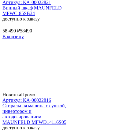
Артикул: КА-00022821
Винный шкаф MAUNFELD
MFWC-85SB34
доступно к заказу
58 490 ₽
58490
В корзину
Новинка
Промо
Артикул: КА-00022816
Стиральная машина c сушкой,
инвертором и
автодозированием
MAUNFELD MFWD14116S05
доступно к заказу