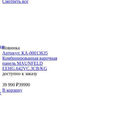
Смотреть все
ки
Новинка
Артикул: КА-00013635
Комбинированная варочная
панель MAUNFELD
EEHG.642VC.3CB/KG
доступно к заказу
39 990 ₽
39990
В корзину
е