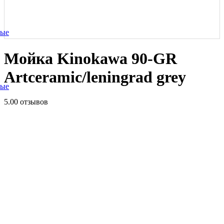
ные
Мойка Kinokawa 90-GR
Artceramic/leningrad grey
ные
5.0
0 отзывов