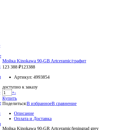
е
е
Мойка Kinokawa 90-GB Artceramic/графит
и
123 388 ₽
123388
и
Артикул: 4993854
доступно к заказу
+
-
е
Купить
е
Поделиться:
В избранное
В сравнение
Описание
и
Оплата и Доставка
и
Мойка Kinokawa 90-GR Artceramic/leningrad grey