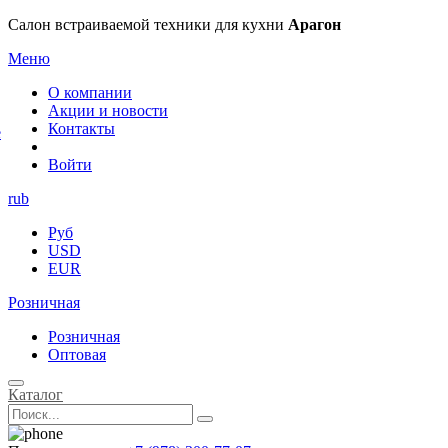
×
Салон встраиваемой техники для кухни
Арагон
Меню
О компании
Акции и новости
Контакты
е
Войти
rub
Руб
USD
EUR
Розничная
Розничная
Оптовая
Каталог