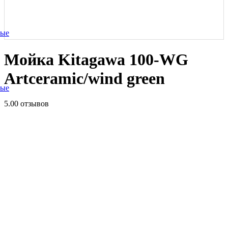
ные
Мойка Kitagawa 100-WG
Artceramic/wind green
ные
5.0
0 отзывов