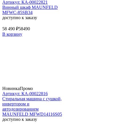
Артикул: КА-00022821
Винный шкаф MAUNFELD
MFWC-85SB34
доступно к заказу
58 490 ₽
58490
В корзину
Новинка
Промо
Артикул: КА-00022816
Стиральная машина c сушкой,
инвертором и
автодозированием
MAUNFELD MFWD14116S05
доступно к заказу