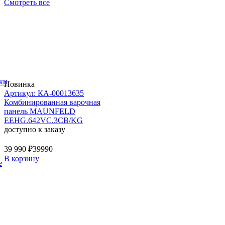
Смотреть все
ки
Новинка
Артикул: КА-00013635
Комбинированная варочная
панель MAUNFELD
EEHG.642VC.3CB/KG
доступно к заказу
39 990 ₽
39990
В корзину
е