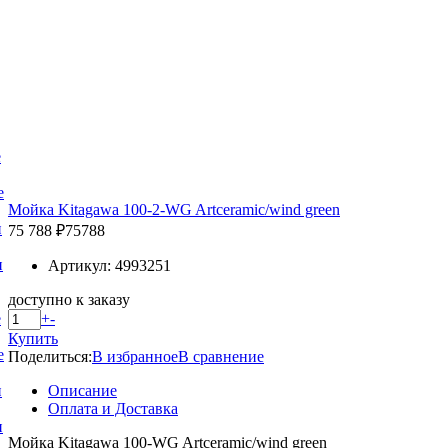
е
е
Мойка Kitagawa 100-2-WG Artceramic/wind green
и
75 788 ₽
75788
и
Артикул: 4993251
доступно к заказу
+
-
е
Купить
е
Поделиться:
В избранное
В сравнение
Описание
и
Оплата и Доставка
и
Мойка Kitagawa 100-WG Artceramic/wind green