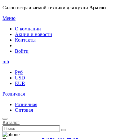
×
Салон встраиваемой техники для кухни
Арагон
Меню
О компании
Акции и новости
Контакты
е
Войти
rub
Руб
USD
EUR
Розничная
Розничная
Оптовая
Каталог