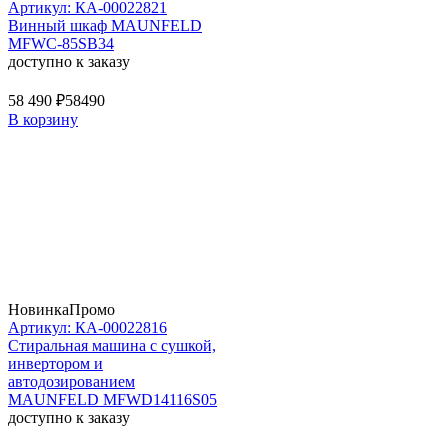
Артикул: КА-00022821
Винный шкаф MAUNFELD
MFWC-85SB34
доступно к заказу
58 490 ₽
58490
В корзину
Новинка
Промо
Артикул: КА-00022816
Стиральная машина c сушкой,
инвертором и
автодозированием
MAUNFELD MFWD14116S05
доступно к заказу