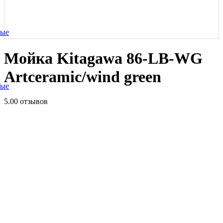
ные
Мойка Kitagawa 86-LB-WG
Artceramic/wind green
ные
5.0
0 отзывов