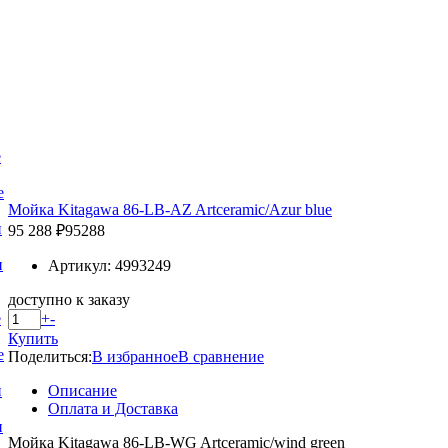
е
е
Мойка Kitagawa 86-LB-AZ Artceramic/Azur blue
и
95 288 ₽
95288
и
Артикул: 4993249
доступно к заказу
+
-
е
Купить
е
Поделиться:
В избранное
В сравнение
Описание
и
Оплата и Доставка
и
Мойка Kitagawa 86-LB-WG Artceramic/wind green