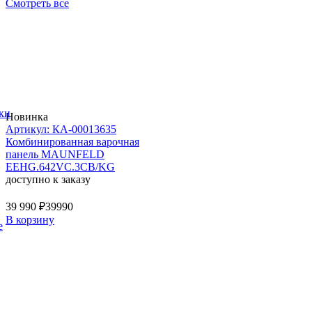
Смотреть все
ки
Новинка
Артикул: КА-00013635
Комбинированная варочная
панель MAUNFELD
EEHG.642VC.3CB/KG
доступно к заказу
39 990 ₽
39990
В корзину
е