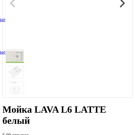
ные
ные
Мойка LAVA L6 LATTE
белый