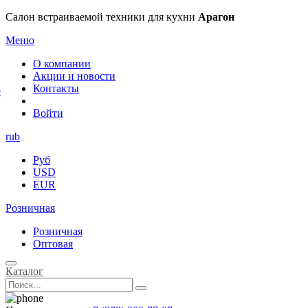
×
Салон встраиваемой техники для кухни
Арагон
Меню
О компании
Акции и новости
Контакты
е
Войти
rub
Руб
USD
EUR
Розничная
Розничная
Оптовая
Каталог