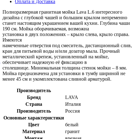
Оплата и Доставка
Полноразмерная гранитная мойка Lava L.6 интересного
дизайна с глубокой чашей и большим крылом непременно
станет настоящим украшением вашей кухни. Глубина чаши
190 см. Мойка оборачиваемая, возможна
установка в двух положениях – крыло слева, крыло справа.
Имеются
намеченные отверстия под смеситель, дистанционный слив,
кран для питьевой воды и/или дозатор мыла. Прочный
металлический крепеж, установленный на мойке,
й
обеспечивает надежную её фиксацию в
столешнице. Минимальная толщина стенок мойки – 8 мм.
Мойка предназначена для установки в тумбу шириной не
менее 45 см и укомплектована сливной арматурой.
Производитель
Бренд
LAVA
Страна
Италия
Производитель
Россия
Основные характеристики
Цвет
белый
Материал
гранит
Монтаж
врезная