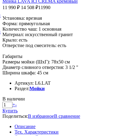
Мойка LAVA R3 CREMA кремовый
11 990 ₽
14 508 ₽
11990
и
Установка: врезная
Форма: прямоугольная
Количество чаш: 1 основная
и
Материал: искусственный гранит
Крыло: есть
Отверстие под смеситель: есть
Габариты
Размеры мойки (ШхГ): 78х50 см
Диаметр сливного отверстия: 3 1/2 "
Ширина шкафа: 45 см
Артикул: L6.LAT
Раздел:
Мойки
В наличии
+
-
Купить
Поделиться:
В избранное
В сравнение
Описание
Тех. Характеристики