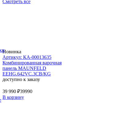
Смотреть все
ки
Новинка
Артикул: КА-00013635
Комбинированная варочная
панель MAUNFELD
EEHG.642VC.3CB/KG
доступно к заказу
39 990 ₽
39990
В корзину
е