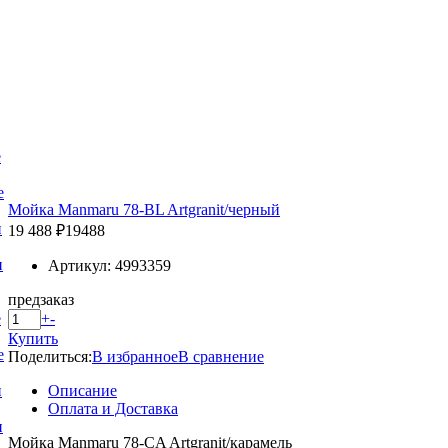
е
е
Мойка Manmaru 78-BL Artgranit/черный
и
19 488 ₽
19488
и
Артикул: 4993359
предзаказ
+
-
е
Купить
е
Поделиться:
В избранное
В сравнение
Описание
и
Оплата и Доставка
и
Мойка Manmaru 78-CA Artgranit/карамель