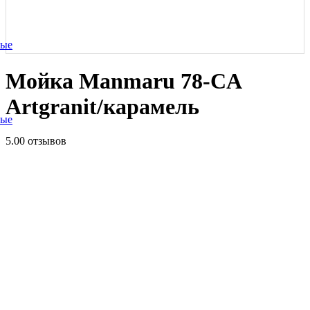
ные
Мойка Manmaru 78-CA
Artgranit/карамель
ные
5.0
0 отзывов