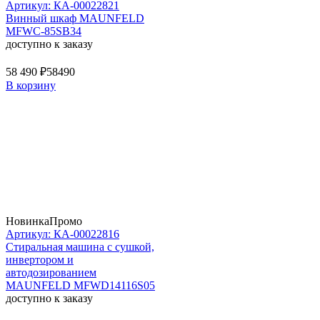
Артикул: КА-00022821
Винный шкаф MAUNFELD
MFWC-85SB34
доступно к заказу
58 490 ₽
58490
В корзину
Новинка
Промо
Артикул: КА-00022816
Стиральная машина c сушкой,
инвертором и
автодозированием
MAUNFELD MFWD14116S05
доступно к заказу