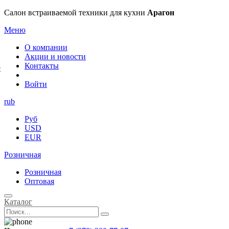
×
Салон встраиваемой техники для кухни
Арагон
Меню
О компании
Акции и новости
Контакты
е
Войти
rub
Руб
USD
EUR
Розничная
Розничная
Оптовая
Каталог