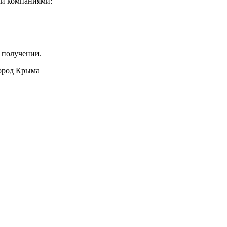
ми компаниями:
 получении.
город Крыма