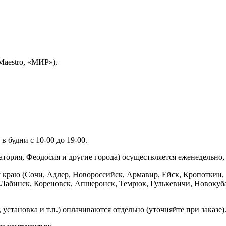
Maestro, «МИР»).
 будни с 10-00 до 19-00.
ория, Феодосия и другие города) осуществляется еженедельно, д
у краю (Сочи, Адлер, Новороссийск, Армавир, Ейск, Кропоткин,
ь-Лабинск, Кореновск, Апшеронск, Темрюк, Гулькевичи, Новоку
установка и т.п.) оплачиваются отдельно (уточняйте при заказе)