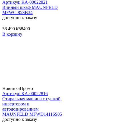
Артикул: КА-00022821
Винный шкаф MAUNFELD
MFWC-85SB34
доступно к заказу
58 490 ₽
58490
В корзину
Новинка
Промо
Артикул: КА-00022816
Стиральная машина c сушкой,
инвертором и
автодозированием
MAUNFELD MFWD14116S05
доступно к заказу