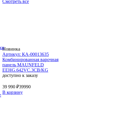
Смотреть все
ки
Новинка
Артикул: КА-00013635
Комбинированная варочная
панель MAUNFELD
EEHG.642VC.3CB/KG
доступно к заказу
39 990 ₽
39990
В корзину
е