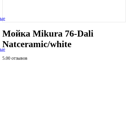
ные
Мойка Mikura 76-Dali
Natceramic/white
ные
5.0
0 отзывов