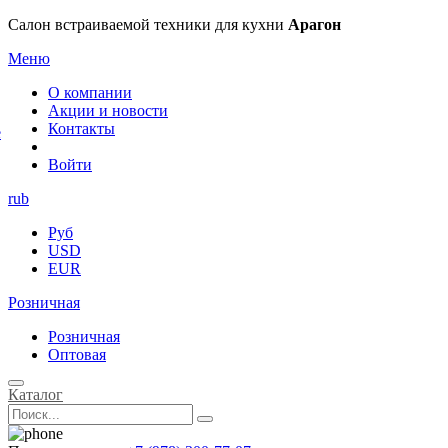
×
Салон встраиваемой техники для кухни
Арагон
Меню
О компании
Акции и новости
Контакты
е
Войти
rub
Руб
USD
EUR
Розничная
Розничная
Оптовая
Каталог