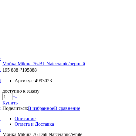
е
е
Мойка Mikura 76-BL Natceramic/черный
и
195 888 ₽
195888
и
Артикул: 4993023
доступно к заказу
+
-
е
Купить
е
Поделиться:
В избранное
В сравнение
Описание
и
Оплата и Доставка
и
Мойка Mikura 76-Dali Natceramic/white