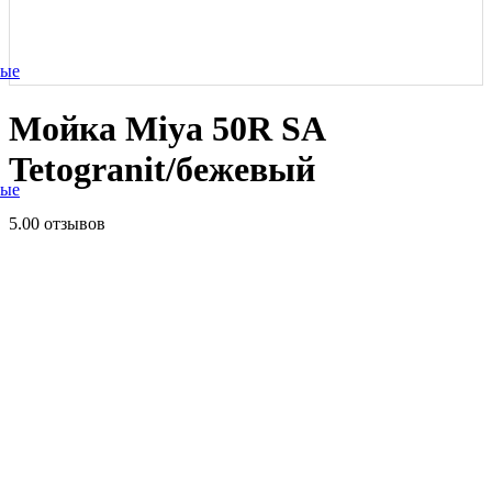
ные
Мойка Miya 50R SA
Tetogranit/бежевый
ные
5.0
0 отзывов