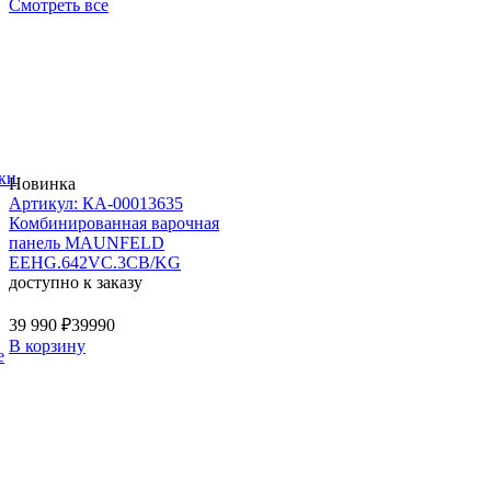
Смотреть все
ки
Новинка
Артикул: КА-00013635
Комбинированная варочная
панель MAUNFELD
EEHG.642VC.3CB/KG
доступно к заказу
39 990 ₽
39990
В корзину
е