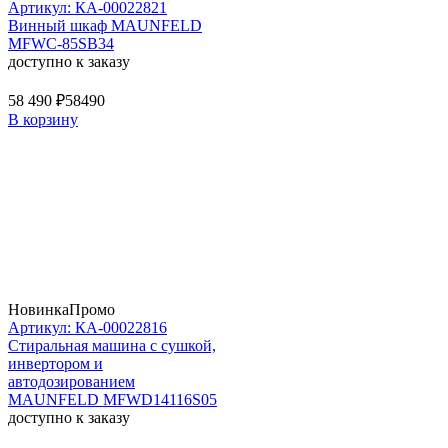
Артикул: КА-00022821
Винный шкаф MAUNFELD
MFWC-85SB34
доступно к заказу
58 490 ₽
58490
В корзину
Новинка
Промо
Артикул: КА-00022816
Стиральная машина c сушкой,
инвертором и
автодозированием
MAUNFELD MFWD14116S05
доступно к заказу