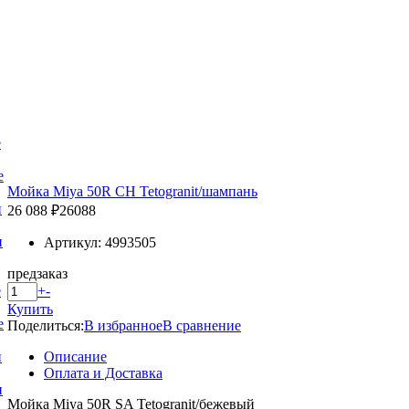
е
е
Мойка Miya 50R CH Tetogranit/шампань
и
26 088 ₽
26088
и
Артикул: 4993505
предзаказ
+
-
е
Купить
е
Поделиться:
В избранное
В сравнение
Описание
и
Оплата и Доставка
и
Мойка Miya 50R SA Tetogranit/бежевый