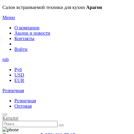
×
Салон встраиваемой техники для кухни
Арагон
Меню
О компании
Акции и новости
Контакты
е
Войти
rub
Руб
USD
EUR
Розничная
Розничная
Оптовая
Каталог