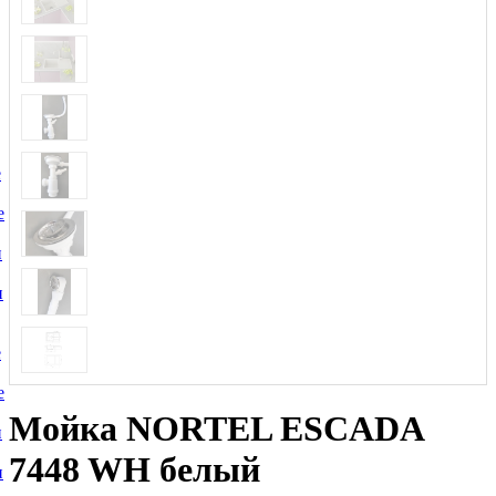
е
е
и
и
е
е
Мойка NORTEL ESCADA
и
7448 WH белый
и