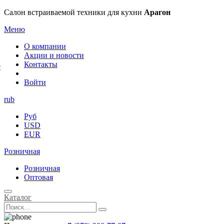
×
Салон встраиваемой техники для кухни
Арагон
Меню
О компании
Акции и новости
Контакты
е
Войти
rub
Руб
USD
EUR
Розничная
Розничная
Оптовая
Каталог