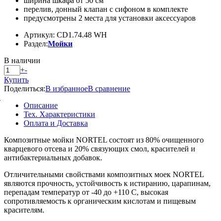
ширина шкафа от 50 см
перелив, донный клапан с сифоном в комплекте
предусмотрены 2 места для установки аксессуаров
Артикул: СD1.74.48 WH
Раздел:
Мойки
В наличии
+
-
Купить
Поделиться:
В избранное
В сравнение
й
Описание
Тех. Характеристики
Оплата и Доставка
Композитные мойки NORTEL состоят из 80% очищенного
кварцевого отсева и 20% связующих смол, красителей и
антибактериальных добавок.
Отличительными свойствами композитных моек NORTEL
являются прочность, устойчивость к истиранию, царапинам,
перепадам температур от -40 до +110 С, высокая
сопротивляемость к органическим кислотам и пищевым
красителям.