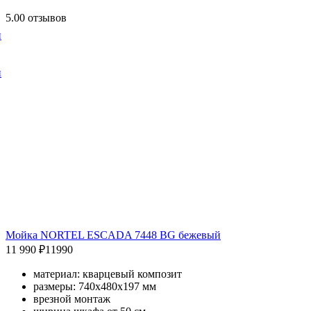
5.0
0 отзывов
и
и
Мойка NORTEL ESCADA 7448 BG бежевый
11 990 ₽
11990
материал: кварцевый композит
размеры: 740х480х197 мм
врезной монтаж