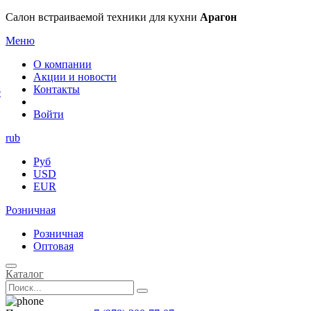
×
Салон встраиваемой техники для кухни
Арагон
Меню
О компании
Акции и новости
Контакты
е
Войти
rub
Руб
USD
EUR
Розничная
Розничная
Оптовая
Каталог