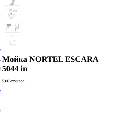
е
е
Мойка NORTEL ESCARA
и
5044 in
и
5.0
0 отзывов
е
е
и
и