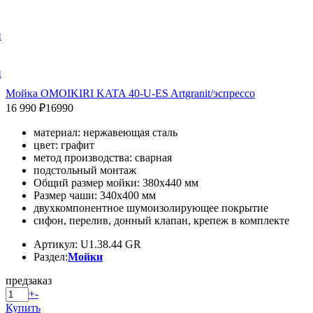
и
и
Мойка OMOIKIRI KATA 40-U-ES Artgranit/эспрессо
16 990 ₽
16990
материал: нержавеющая сталь
цвет: графит
метод производства: сварная
подстольный монтаж
Общий размер мойки: 380х440 мм
Размер чаши: 340х400 мм
двухкомпонентное шумоизолирующее покрытие
сифон, перелив, донный клапан, крепеж в комплекте
Артикул: U1.38.44 GR
Раздел:
Мойки
предзаказ
+
-
Купить