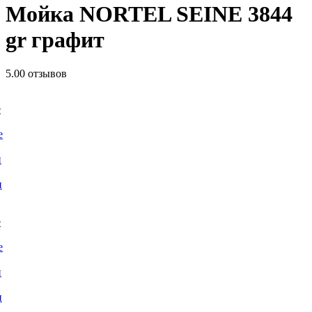
Мойка NORTEL SEINE 3844
gr графит
5.0
0 отзывов
е
е
и
и
е
е
и
и