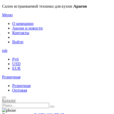
×
Салон встраиваемой техники для кухни
Арагон
Меню
О компании
Акции и новости
Контакты
е
Войти
rub
Руб
USD
EUR
Розничная
Розничная
Оптовая
Каталог