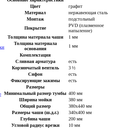
Цвет
графит
Материал
нержавеющая сталь
Монтаж
подстольный
PVD (плазменное
Покрытие
напыление)
Толщина материала чаши
1 мм
Толщина материала
1 мм
ки
основания
Комплектация
Сливная арматура
есть
Корзинчатый вентиль
3 ½
Сифон
есть
Фиксирующие зажимы
есть
Размеры
Минимальный размер тумбы
400 мм
е
Ширина мойки
380 мм
Общий размер
380х440 мм
Размеры чаши (ш.д.г.)
340х400 мм
Глубина чаши
200 мм
Угловой радиус врезки
10 мм