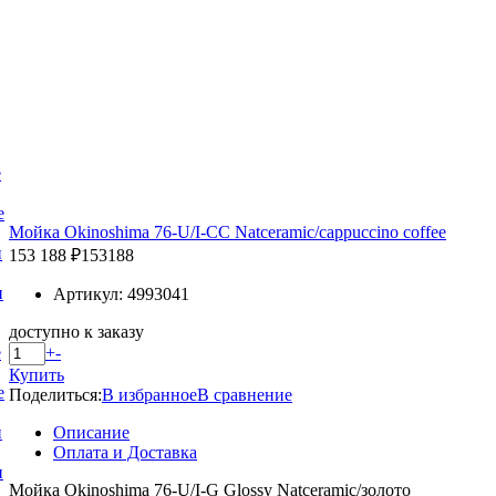
е
е
Мойка Okinoshima 76-U/I-CС Natceramic/cappuccino coffee
и
153 188 ₽
153188
и
Артикул: 4993041
доступно к заказу
+
-
е
Купить
е
Поделиться:
В избранное
В сравнение
Описание
и
Оплата и Доставка
и
Мойка Okinoshima 76-U/I-G Glossy Natceramic/золото