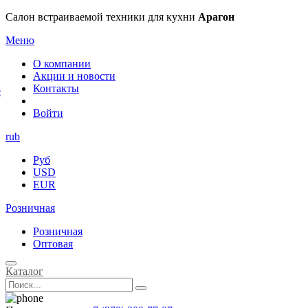
×
Салон встраиваемой техники для кухни
Арагон
Меню
О компании
Акции и новости
Контакты
е
Войти
rub
Руб
USD
EUR
Розничная
Розничная
Оптовая
Каталог