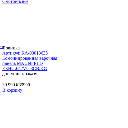
Смотреть все
ки
Новинка
Артикул: КА-00013635
Комбинированная варочная
панель MAUNFELD
EEHG.642VC.3CB/KG
доступно к заказу
39 990 ₽
39990
В корзину
е