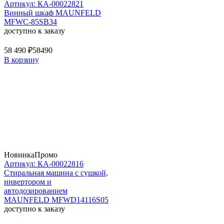
Артикул: КА-00022821
Винный шкаф MAUNFELD
MFWC-85SB34
доступно к заказу
58 490 ₽
58490
В корзину
Новинка
Промо
Артикул: КА-00022816
Стиральная машина c сушкой,
инвертором и
автодозированием
MAUNFELD MFWD14116S05
доступно к заказу