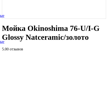
ные
Мойка Okinoshima 76-U/I-G
Glossy Natceramic/золото
ные
5.0
0 отзывов