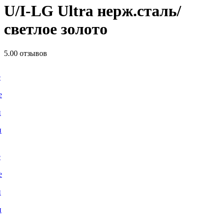
U/I-LG Ultra нерж.сталь/
светлое золото
5.0
0 отзывов
е
е
и
и
е
е
и
и