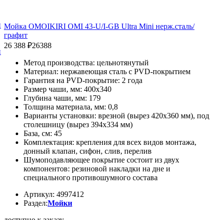
и
Мойка OMOIKIRI OMI 43-U/I-GB Ultra Mini нерж.сталь/
графит
26 388 ₽
26388
и
Метод производства: цельнотянутый
Материал: нержавеющая сталь с PVD-покрытием
Гарантия на PVD-покрытие: 2 года
Размер чаши, мм: 400x340
Глубина чаши, мм: 179
Толщина материала, мм: 0,8
Варианты установки: врезной (вырез 420х360 мм), под
столешницу (вырез 394х334 мм)
База, см: 45
Комплектация: крепления для всех видов монтажа,
донный клапан, сифон, слив, перелив
Шумоподавляющее покрытие состоит из двух
компонентов: резиновой накладки на дне и
специального противошумного состава
Артикул: 4997412
Раздел:
Мойки
доступно к заказу