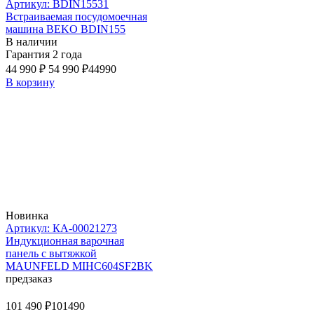
Артикул: BDIN15531
Встраиваемая посудомоечная
машина BEKO BDIN155
В наличии
Гарантия 2 года
44 990 ₽
54 990 ₽
44990
В корзину
Новинка
Артикул: КА-00021273
Индукционная варочная
панель с вытяжкой
MAUNFELD MIHC604SF2BK
предзаказ
101 490 ₽
101490