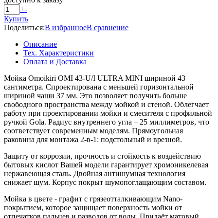
+
-
Купить
Поделиться:
В избранное
В сравнение
Описание
Тех. Характеристики
Оплата и Доставка
Мойка Omoikiri OMI 43-U/I ULTRA MINI шириной 43
сантиметра. Спроектирована с меньшей горизонтальной
й
шириной чаши 37 мм. Это позволяет получить больше
свободного пространства между мойкой и стеной. Облегчает
работу при проектировании мойки и смесителя с профильной
ручкой Gola. Радиус внутреннего угла – 25 миллиметров, что
соответствует современным моделям. Прямоугольная
раковина для монтажа 2-в-1: подстольный и врезной.
Защиту от коррозии, прочность и стойкость к воздействию
бытовых кислот Вашей модели гарантирует хромоникелевая
нержавеющая сталь. Двойная антишумная технология
снижает шум. Корпус покрыт шумопоглащающим составом.
Мойка в цвете - графит с грязеотталкивающим Nano-
покрытием, которое защищает поверхность мойки от
отпечатков пальцев и разводов от воды. Придаёт матовый