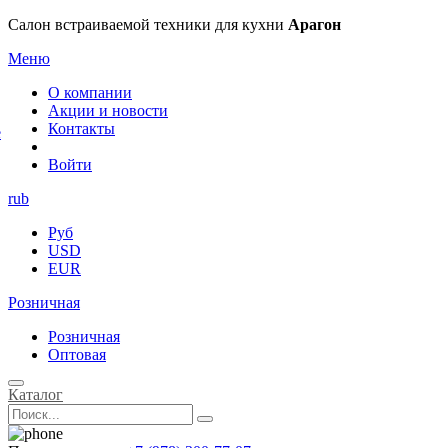
×
Салон встраиваемой техники для кухни
Арагон
Меню
О компании
Акции и новости
Контакты
е
Войти
rub
Руб
USD
EUR
Розничная
Розничная
Оптовая
Каталог