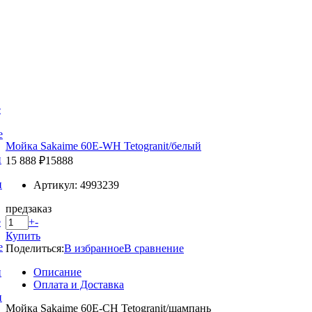
е
е
Мойка Sakaime 60E-WH Tetogranit/белый
и
15 888 ₽
15888
и
Артикул: 4993239
предзаказ
+
-
е
Купить
е
Поделиться:
В избранное
В сравнение
Описание
и
Оплата и Доставка
и
Мойка Sakaime 60E-СH Tetogranit/шампань