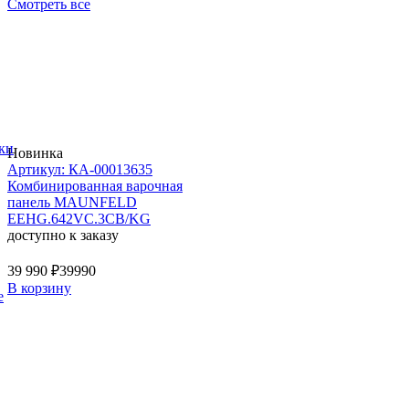
Смотреть все
ки
Новинка
Артикул: КА-00013635
Комбинированная варочная
панель MAUNFELD
EEHG.642VC.3CB/KG
доступно к заказу
39 990 ₽
39990
В корзину
е