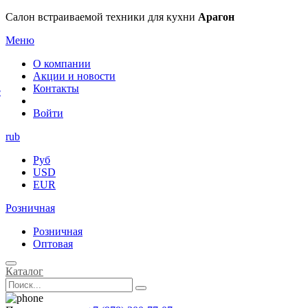
×
Салон встраиваемой техники для кухни
Арагон
Меню
О компании
Акции и новости
Контакты
е
Войти
rub
Руб
USD
EUR
Розничная
Розничная
Оптовая
Каталог