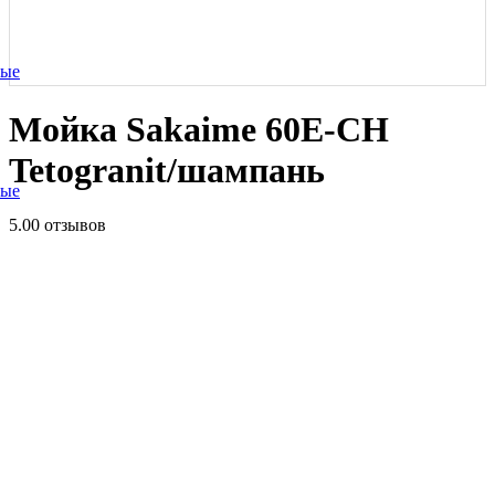
ные
Мойка Sakaime 60E-СH
Tetogranit/шампань
ные
5.0
0 отзывов