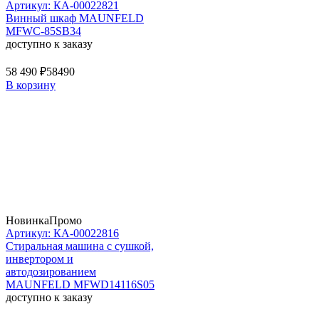
Артикул: КА-00022821
Винный шкаф MAUNFELD
MFWC-85SB34
доступно к заказу
58 490 ₽
58490
В корзину
Новинка
Промо
Артикул: КА-00022816
Стиральная машина c сушкой,
инвертором и
автодозированием
MAUNFELD MFWD14116S05
доступно к заказу