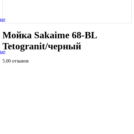
ные
Мойка Sakaime 68-BL
Tetogranit/черный
ные
5.0
0 отзывов