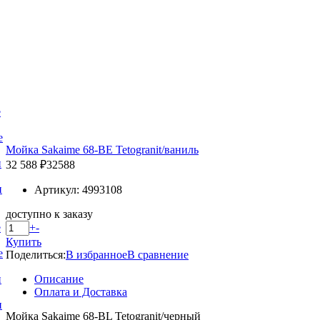
е
е
Мойка Sakaime 68-BE Tetogranit/ваниль
и
32 588 ₽
32588
и
Артикул: 4993108
доступно к заказу
+
-
е
Купить
е
Поделиться:
В избранное
В сравнение
Описание
и
Оплата и Доставка
и
Мойка Sakaime 68-BL Tetogranit/черный