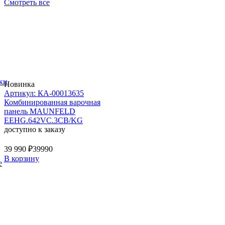
Смотреть все
ки
Новинка
Артикул: КА-00013635
Комбинированная варочная
панель MAUNFELD
EEHG.642VC.3CB/KG
доступно к заказу
39 990 ₽
39990
В корзину
е