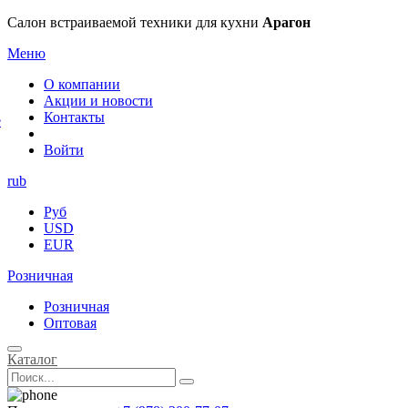
×
Салон встраиваемой техники для кухни
Арагон
Меню
О компании
Акции и новости
Контакты
е
Войти
rub
Руб
USD
EUR
Розничная
Розничная
Оптовая
Каталог