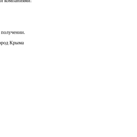
ми компаниями:
 получении.
город Крыма