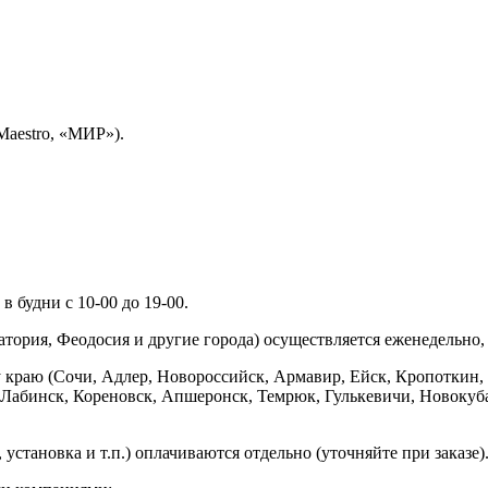
Maestro, «МИР»).
 будни с 10-00 до 19-00.
ория, Феодосия и другие города) осуществляется еженедельно, д
у краю (Сочи, Адлер, Новороссийск, Армавир, Ейск, Кропоткин,
ь-Лабинск, Кореновск, Апшеронск, Темрюк, Гулькевичи, Новоку
установка и т.п.) оплачиваются отдельно (уточняйте при заказе)