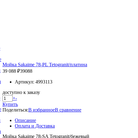
е
е
Мойка Sakaime 78-PL Tetogranit/платина
и
39 088 ₽
39088
и
Артикул: 4993113
доступно к заказу
+
-
е
Купить
е
Поделиться:
В избранное
В сравнение
Описание
и
Оплата и Доставка
и
Мойка Sakaime 78-SA Tetogranit/бежевый