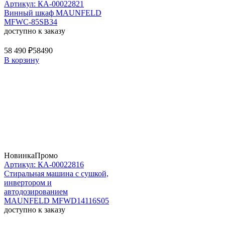
Артикул: КА-00022821
Винный шкаф MAUNFELD
MFWC-85SB34
доступно к заказу
58 490 ₽
58490
В корзину
Новинка
Промо
Артикул: КА-00022816
Стиральная машина c сушкой,
инвертором и
автодозированием
MAUNFELD MFWD14116S05
доступно к заказу