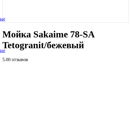
ные
Мойка Sakaime 78-SA
Tetogranit/бежевый
ные
5.0
0 отзывов