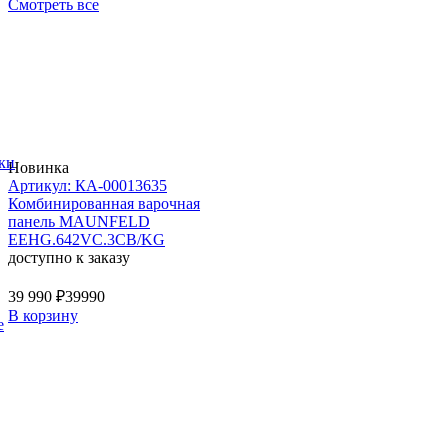
Смотреть все
ки
Новинка
Артикул: КА-00013635
Комбинированная варочная
панель MAUNFELD
EEHG.642VC.3CB/KG
доступно к заказу
39 990 ₽
39990
В корзину
е