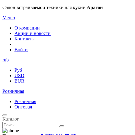
×
Салон встраиваемой техники для кухни
Арагон
Меню
О компании
Акции и новости
Контакты
е
Войти
rub
Руб
USD
EUR
Розничная
Розничная
Оптовая
Каталог