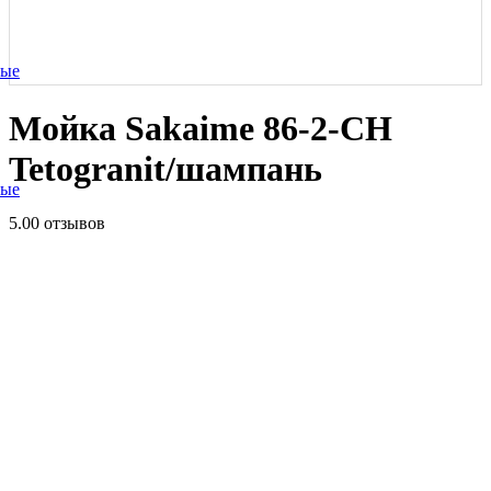
ные
Мойка Sakaime 86-2-СH
Tetogranit/шампань
ные
5.0
0 отзывов