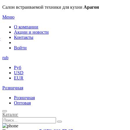
×
Салон встраиваемой техники для кухни
Арагон
Меню
О компании
Акции и новости
Контакты
е
Войти
rub
Руб
USD
EUR
Розничная
Розничная
Оптовая
Каталог