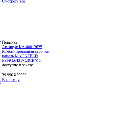
Смотреть все
ки
Новинка
Артикул: КА-00013635
Комбинированная варочная
панель MAUNFELD
EEHG.642VC.3CB/KG
доступно к заказу
39 990 ₽
39990
В корзину
е