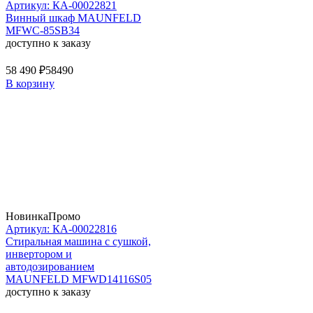
Артикул: КА-00022821
Винный шкаф MAUNFELD
MFWC-85SB34
доступно к заказу
58 490 ₽
58490
В корзину
Новинка
Промо
Артикул: КА-00022816
Стиральная машина c сушкой,
инвертором и
автодозированием
MAUNFELD MFWD14116S05
доступно к заказу