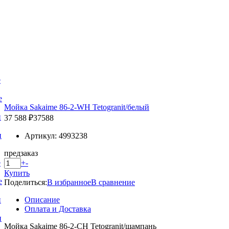
е
е
Мойка Sakaime 86-2-WH Tetogranit/белый
и
37 588 ₽
37588
и
Артикул: 4993238
предзаказ
+
-
е
Купить
е
Поделиться:
В избранное
В сравнение
Описание
и
Оплата и Доставка
и
Мойка Sakaime 86-2-СH Tetogranit/шампань