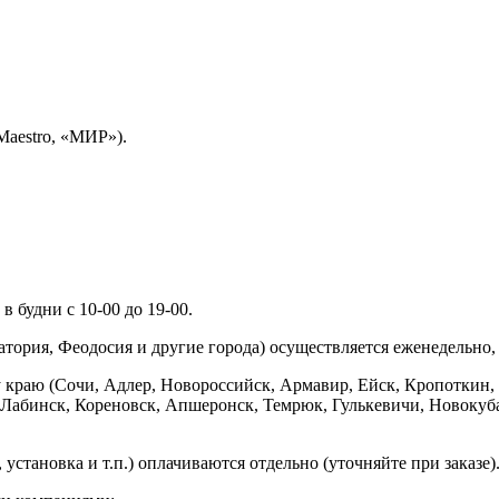
Maestro, «МИР»).
 будни с 10-00 до 19-00.
ория, Феодосия и другие города) осуществляется еженедельно, д
у краю (Сочи, Адлер, Новороссийск, Армавир, Ейск, Кропоткин,
ь-Лабинск, Кореновск, Апшеронск, Темрюк, Гулькевичи, Новоку
установка и т.п.) оплачиваются отдельно (уточняйте при заказе)