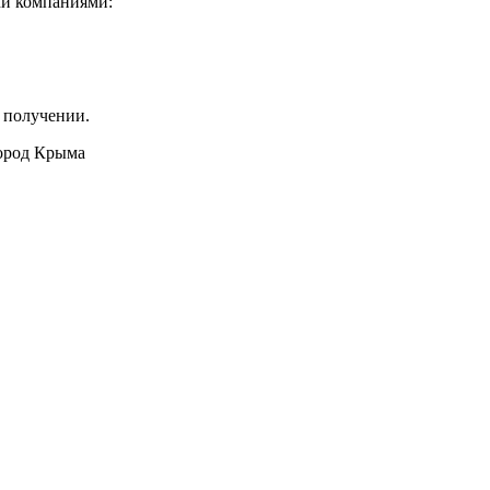
ми компаниями:
 получении.
город Крыма