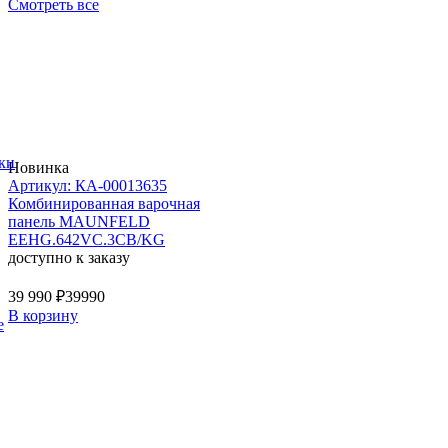
Смотреть все
ки
Новинка
Артикул: КА-00013635
Комбинированная варочная
панель MAUNFELD
EEHG.642VC.3CB/KG
доступно к заказу
39 990 ₽
39990
В корзину
е