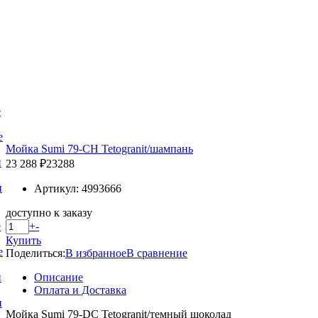
е
е
Мойка Sumi 79-CH Tetogranit/шампань
и
23 288 ₽
23288
и
Артикул: 4993666
доступно к заказу
+
-
е
Купить
е
Поделиться:
В избранное
В сравнение
Описание
и
Оплата и Доставка
и
Мойка Sumi 79-DC Tetogranit/темный шоколад