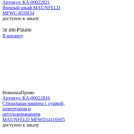
Артикул: КА-00022821
Винный шкаф MAUNFELD
MFWC-85SB34
доступно к заказу
58 490 ₽
58490
В корзину
Новинка
Промо
Артикул: КА-00022816
Стиральная машина c сушкой,
инвертором и
автодозированием
MAUNFELD MFWD14116S05
доступно к заказу