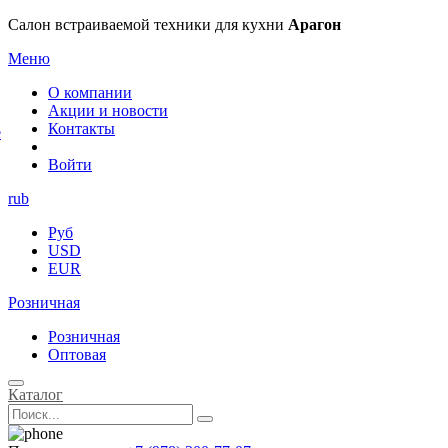
×
Салон встраиваемой техники для кухни
Арагон
Меню
О компании
Акции и новости
Контакты
е
Войти
rub
Руб
USD
EUR
Розничная
Розничная
Оптовая
Каталог