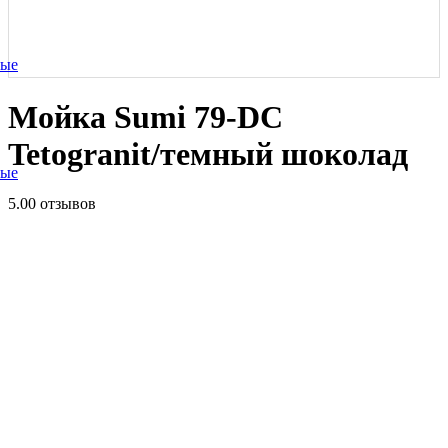
ные
Мойка Sumi 79-DC
Tetogranit/темный шоколад
ные
5.0
0 отзывов