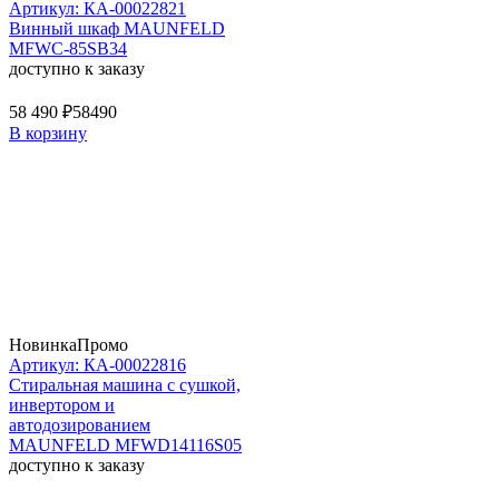
Артикул: КА-00022821
Винный шкаф MAUNFELD
MFWC-85SB34
доступно к заказу
58 490 ₽
58490
В корзину
Новинка
Промо
Артикул: КА-00022816
Стиральная машина c сушкой,
инвертором и
автодозированием
MAUNFELD MFWD14116S05
доступно к заказу