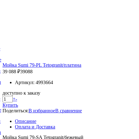
е
е
Мойка Sumi 79-PL Tetogranit/платина
и
39 088 ₽
39088
и
Артикул: 4993664
доступно к заказу
+
-
е
Купить
е
Поделиться:
В избранное
В сравнение
Описание
и
Оплата и Доставка
и
Мойка Sumi 79-SA Tetogranit/бежевый