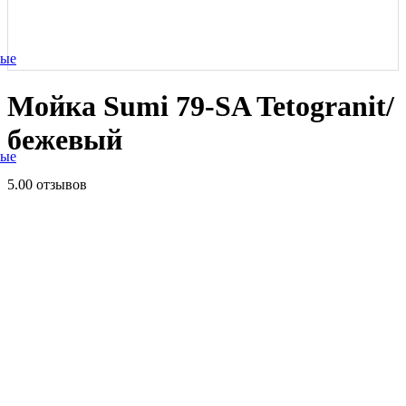
ные
Мойка Sumi 79-SA Tetogranit/
бежевый
ные
5.0
0 отзывов