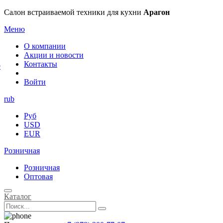
×
Салон встраиваемой техники для кухни
Арагон
Меню
О компании
Акции и новости
Контакты
е
Войти
rub
Руб
USD
EUR
Розничная
Розничная
Оптовая
Каталог