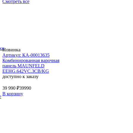
Смотреть все
ки
Новинка
Артикул: КА-00013635
Комбинированная варочная
панель MAUNFELD
EEHG.642VC.3CB/KG
доступно к заказу
39 990 ₽
39990
В корзину
е