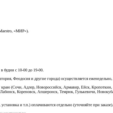
Maestro, «МИР»).
 будни с 10-00 до 19-00.
ория, Феодосия и другие города) осуществляется еженедельно, д
у краю (Сочи, Адлер, Новороссийск, Армавир, Ейск, Кропоткин,
ь-Лабинск, Кореновск, Апшеронск, Темрюк, Гулькевичи, Новоку
установка и т.п.) оплачиваются отдельно (уточняйте при заказе)