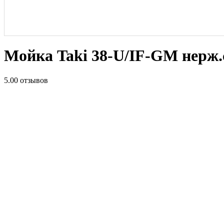
Мойка Taki 38-U/IF-GM нерж.
5.0
0 отзывов