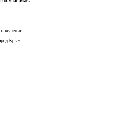
ми компаниями:
 получении.
город Крыма