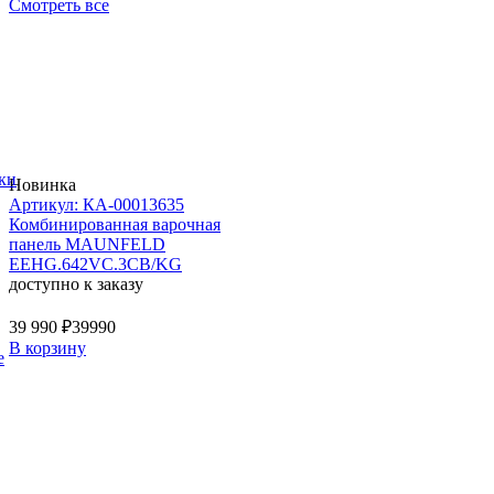
Смотреть все
ки
Новинка
Артикул: КА-00013635
Комбинированная варочная
панель MAUNFELD
EEHG.642VC.3CB/KG
доступно к заказу
39 990 ₽
39990
В корзину
е