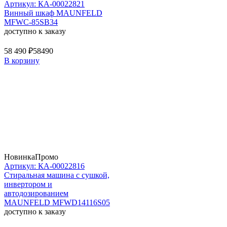
Артикул: КА-00022821
Винный шкаф MAUNFELD
MFWC-85SB34
доступно к заказу
58 490 ₽
58490
В корзину
Новинка
Промо
Артикул: КА-00022816
Стиральная машина c сушкой,
инвертором и
автодозированием
MAUNFELD MFWD14116S05
доступно к заказу