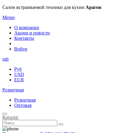
×
Салон встраиваемой техники для кухни
Арагон
Меню
О компании
Акции и новости
Контакты
е
Войти
rub
Руб
USD
EUR
Розничная
Розничная
Оптовая
Каталог