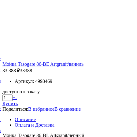
е
е
Мойка Tasogare 86-BE Artgranit/ваниль
и
33 388 ₽
33388
и
Артикул: 4993469
доступно к заказу
+
-
е
Купить
е
Поделиться:
В избранное
В сравнение
Описание
и
Оплата и Доставка
и
Мойка Tasogare 86-BL Artgranit/черный