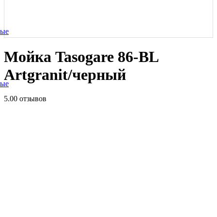
ные
Мойка Tasogare 86-BL
Artgranit/черный
ные
5.0
0 отзывов