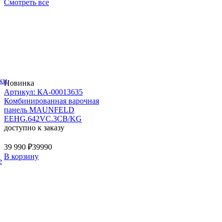
Смотреть все
ки
Новинка
Артикул: КА-00013635
Комбинированная варочная
панель MAUNFELD
EEHG.642VC.3CB/KG
доступно к заказу
39 990 ₽
39990
В корзину
е