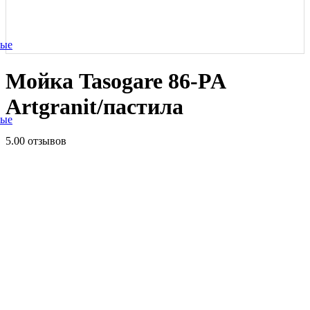
ные
Мойка Tasogare 86-PA
Artgranit/пастила
ные
5.0
0 отзывов