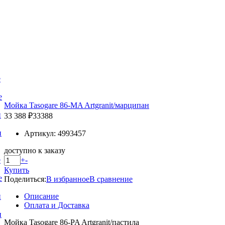
е
е
Мойка Tasogare 86-MA Artgranit/марципан
и
33 388 ₽
33388
и
Артикул: 4993457
доступно к заказу
+
-
е
Купить
е
Поделиться:
В избранное
В сравнение
Описание
и
Оплата и Доставка
и
Мойка Tasogare 86-PA Artgranit/пастила