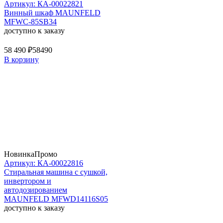
Артикул: КА-00022821
Винный шкаф MAUNFELD
MFWC-85SB34
доступно к заказу
58 490 ₽
58490
В корзину
Новинка
Промо
Артикул: КА-00022816
Стиральная машина c сушкой,
инвертором и
автодозированием
MAUNFELD MFWD14116S05
доступно к заказу