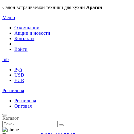
×
Салон встраиваемой техники для кухни
Арагон
Меню
О компании
Акции и новости
Контакты
е
Войти
rub
Руб
USD
EUR
Розничная
Розничная
Оптовая
Каталог