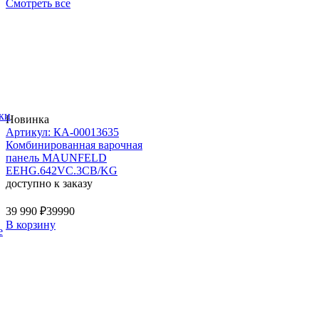
Смотреть все
ки
Новинка
Артикул: КА-00013635
Комбинированная варочная
панель MAUNFELD
EEHG.642VC.3CB/KG
доступно к заказу
39 990 ₽
39990
В корзину
е