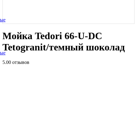
ные
Мойка Tedori 66-U-DC
Tetogranit/темный шоколад
ные
5.0
0 отзывов