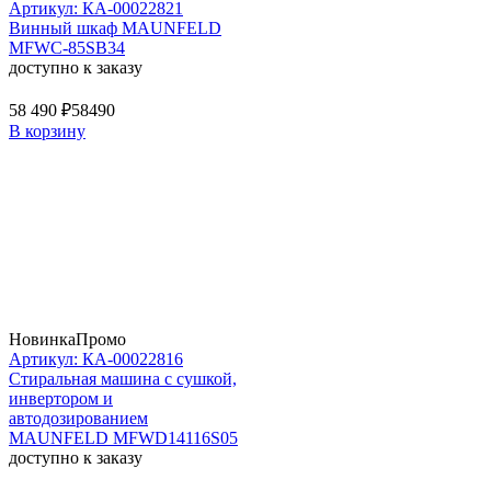
Артикул: КА-00022821
Винный шкаф MAUNFELD
MFWC-85SB34
доступно к заказу
58 490 ₽
58490
В корзину
Новинка
Промо
Артикул: КА-00022816
Стиральная машина c сушкой,
инвертором и
автодозированием
MAUNFELD MFWD14116S05
доступно к заказу