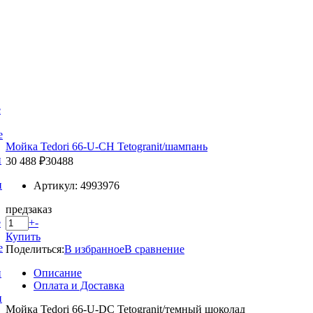
е
е
Мойка Tedori 66-U-CH Tetogranit/шампань
и
30 488 ₽
30488
и
Артикул: 4993976
предзаказ
+
-
е
Купить
е
Поделиться:
В избранное
В сравнение
Описание
и
Оплата и Доставка
и
Мойка Tedori 66-U-DC Tetogranit/темный шоколад