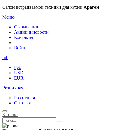
×
Салон встраиваемой техники для кухни
Арагон
Меню
О компании
Акции и новости
Контакты
е
Войти
rub
Руб
USD
EUR
Розничная
Розничная
Оптовая
Каталог