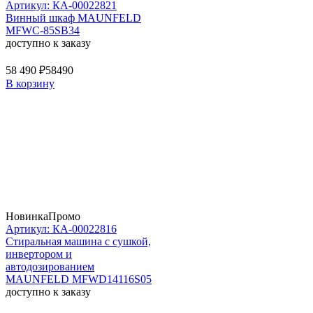
Артикул: КА-00022821
Винный шкаф MAUNFELD
MFWC-85SB34
доступно к заказу
58 490 ₽
58490
В корзину
Новинка
Промо
Артикул: КА-00022816
Стиральная машина c сушкой,
инвертором и
автодозированием
MAUNFELD MFWD14116S05
доступно к заказу