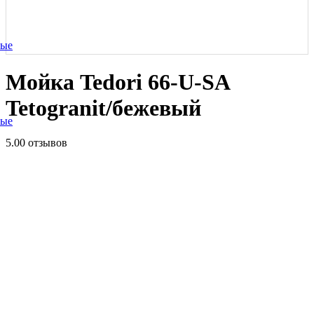
ные
Мойка Tedori 66-U-SA
Tetogranit/бежевый
ные
5.0
0 отзывов