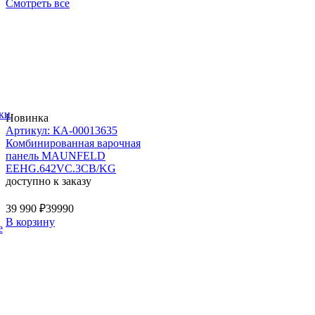
Смотреть все
ки
Новинка
Артикул: КА-00013635
Комбинированная варочная
панель MAUNFELD
EEHG.642VC.3CB/KG
доступно к заказу
39 990 ₽
39990
В корзину
е