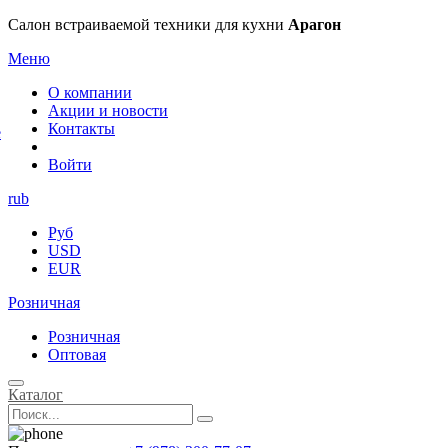
×
Салон встраиваемой техники для кухни
Арагон
Меню
О компании
Акции и новости
Контакты
е
Войти
rub
Руб
USD
EUR
Розничная
Розничная
Оптовая
Каталог