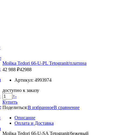
е
е
Мойка Tedori 66-U-PL Tetogranit/платина
и
42 988 ₽
42988
и
Артикул: 4993974
доступно к заказу
+
-
е
Купить
е
Поделиться:
В избранное
В сравнение
Описание
и
Оплата и Доставка
и
Мойка Tedori 66-U-SA Tetogranit/бежевый