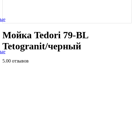
ные
Мойка Tedori 79-BL
Tetogranit/черный
ные
5.0
0 отзывов