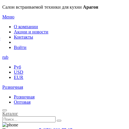
×
Салон встраиваемой техники для кухни
Арагон
Меню
О компании
Акции и новости
Контакты
е
Войти
rub
Руб
USD
EUR
Розничная
Розничная
Оптовая
Каталог