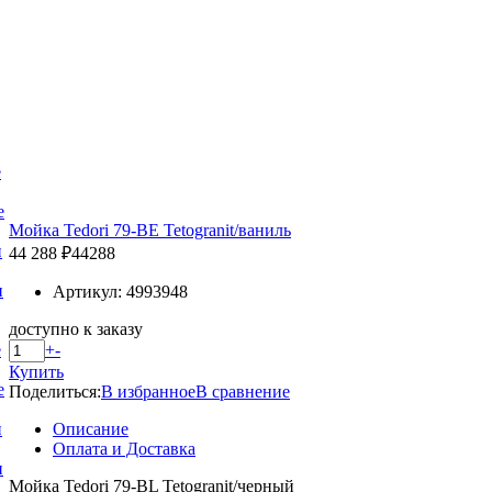
е
е
Мойка Tedori 79-BE Tetogranit/ваниль
и
44 288 ₽
44288
и
Артикул: 4993948
доступно к заказу
+
-
е
Купить
е
Поделиться:
В избранное
В сравнение
Описание
и
Оплата и Доставка
и
Мойка Tedori 79-BL Tetogranit/черный