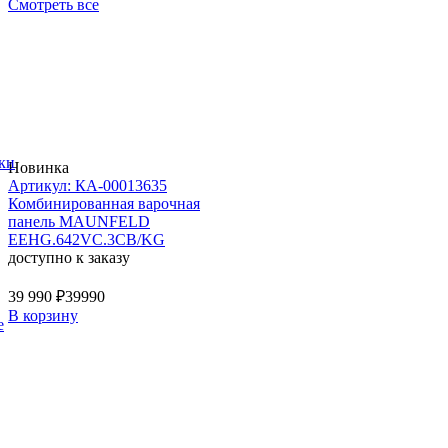
Смотреть все
ки
Новинка
Артикул: КА-00013635
Комбинированная варочная
панель MAUNFELD
EEHG.642VC.3CB/KG
доступно к заказу
39 990 ₽
39990
В корзину
е