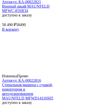
Артикул: КА-00022821
Винный шкаф MAUNFELD
MFWC-85SB34
доступно к заказу
58 490 ₽
58490
В корзину
Новинка
Промо
Артикул: КА-00022816
Стиральная машина c сушкой,
инвертором и
автодозированием
MAUNFELD MFWD14116S05
доступно к заказу