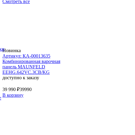
Смотреть все
ки
Новинка
Артикул: КА-00013635
Комбинированная варочная
панель MAUNFELD
EEHG.642VC.3CB/KG
доступно к заказу
39 990 ₽
39990
В корзину
е