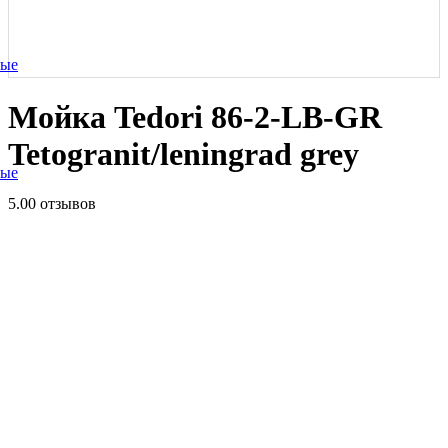
ные
Мойка Tedori 86-2-LB-GR
Tetogranit/leningrad grey
ные
5.0
0 отзывов