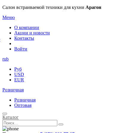
×
Салон встраиваемой техники для кухни
Арагон
Меню
О компании
Акции и новости
Контакты
е
Войти
rub
Руб
USD
EUR
Розничная
Розничная
Оптовая
Каталог