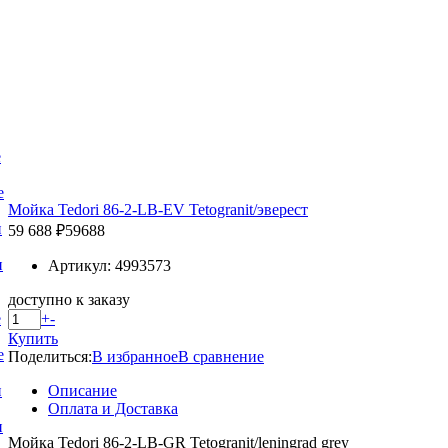
е
е
Мойка Tedori 86-2-LB-EV Tetogranit/эверест
и
59 688 ₽
59688
и
Артикул: 4993573
доступно к заказу
+
-
е
Купить
е
Поделиться:
В избранное
В сравнение
Описание
и
Оплата и Доставка
и
Мойка Tedori 86-2-LB-GR Tetogranit/leningrad grey