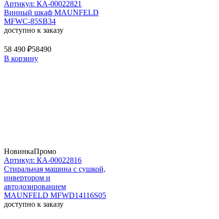
Артикул: КА-00022821
Винный шкаф MAUNFELD
MFWC-85SB34
доступно к заказу
58 490 ₽
58490
В корзину
Новинка
Промо
Артикул: КА-00022816
Стиральная машина c сушкой,
инвертором и
автодозированием
MAUNFELD MFWD14116S05
доступно к заказу