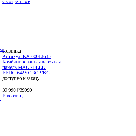
Смотреть все
ки
Новинка
Артикул: КА-00013635
Комбинированная варочная
панель MAUNFELD
EEHG.642VC.3CB/KG
доступно к заказу
39 990 ₽
39990
В корзину
е