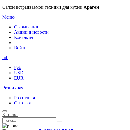
×
Салон встраиваемой техники для кухни
Арагон
Меню
О компании
Акции и новости
Контакты
е
Войти
rub
Руб
USD
EUR
Розничная
Розничная
Оптовая
Каталог