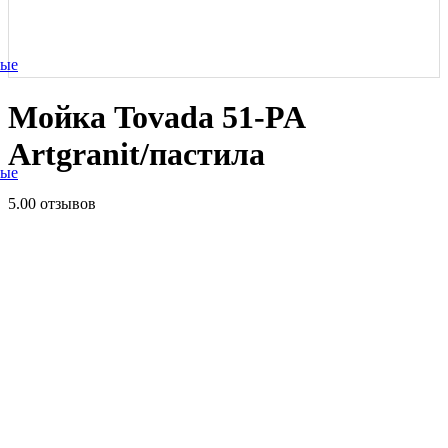
ные
Мойка Tovada 51-PA
Artgranit/пастила
ные
5.0
0 отзывов