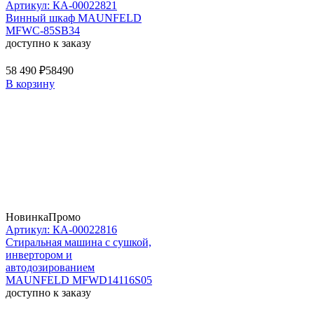
Артикул: КА-00022821
Винный шкаф MAUNFELD
MFWC-85SB34
доступно к заказу
58 490 ₽
58490
В корзину
Новинка
Промо
Артикул: КА-00022816
Стиральная машина c сушкой,
инвертором и
автодозированием
MAUNFELD MFWD14116S05
доступно к заказу