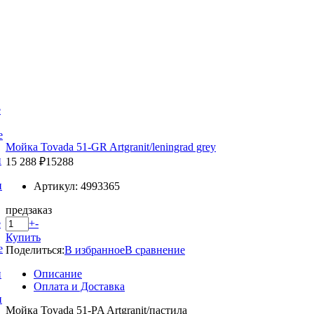
е
е
Мойка Tovada 51-GR Artgranit/leningrad grey
и
15 288 ₽
15288
и
Артикул: 4993365
предзаказ
+
-
е
Купить
е
Поделиться:
В избранное
В сравнение
Описание
и
Оплата и Доставка
и
Мойка Tovada 51-PA Artgranit/пастила